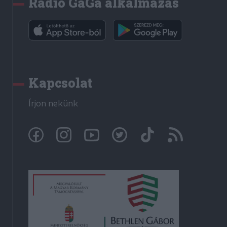
Rádió GaGa alkalmazás
Kapcsolat
Írjon nekünk