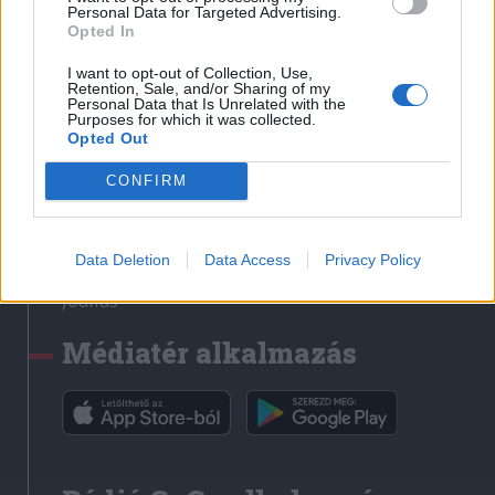
Médiatér
Personal Data for Targeted Advertising.
Opted In
Székely Sport
I want to opt-out of Collection, Use,
Liget
Retention, Sale, and/or Sharing of my
Personal Data that Is Unrelated with the
Krónika
Purposes for which it was collected.
Opted Out
Bihari Napló
Erdélyi Napló
CONFIRM
Főtér
Nőileg
Data Deletion
Data Access
Privacy Policy
Rádió GaGa
Jóállás
Médiatér alkalmazás