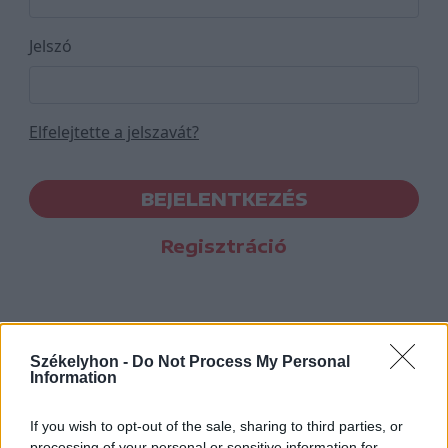
Jelszó
Elfelejtette a jelszavát?
BEJELENTKEZÉS
Regisztráció
Székelyhon -
Do Not Process My Personal
Information
If you wish to opt-out of the sale, sharing to third parties, or
processing of your personal or sensitive information for