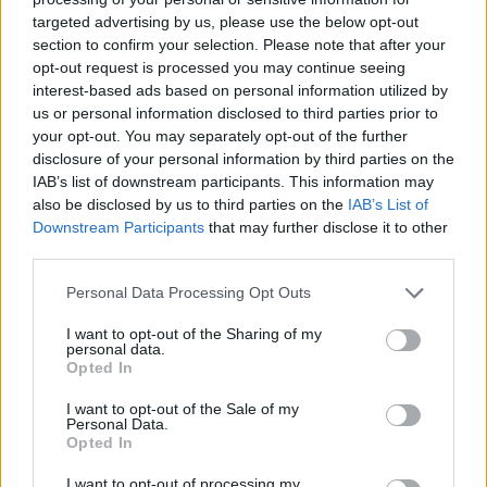
targeted advertising by us, please use the below opt-out
section to confirm your selection. Please note that after your
Hasznos
opt-out request is processed you may continue seeing
interest-based ads based on personal information utilized by
Impresszum
us or personal information disclosed to third parties prior to
your opt-out. You may separately opt-out of the further
Szerzői jogok
disclosure of your personal information by third parties on the
Adatvédelmi tájékoztató
IAB’s list of downstream participants. This information may
Cookie-kezelési tájékoztató
also be disclosed by us to third parties on the
IAB’s List of
Downstream Participants
that may further disclose it to other
Hozzászólási szabályzat
third parties.
Nyomtatott lapjaink archívuma
Székely Hírmondó archívuma
Personal Data Processing Opt Outs
Médiaajánlat
I want to opt-out of the Sharing of my
personal data.
Opted In
Látogatottsági adatok
I want to opt-out of the Sale of my
Personal Data.
Sütibeállítások
Opted In
I want to opt-out of processing my