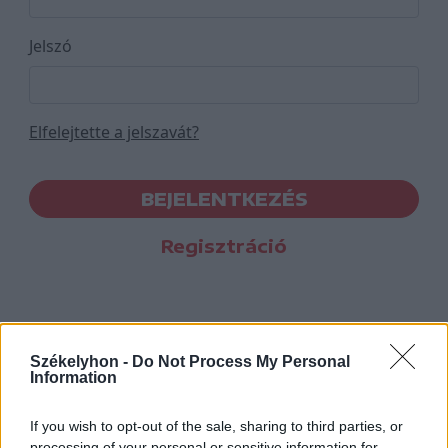
Jelszó
Elfelejtette a jelszavát?
BEJELENTKEZÉS
Regisztráció
Székelyhon -
Do Not Process My Personal
Information
If you wish to opt-out of the sale, sharing to third parties, or
processing of your personal or sensitive information for