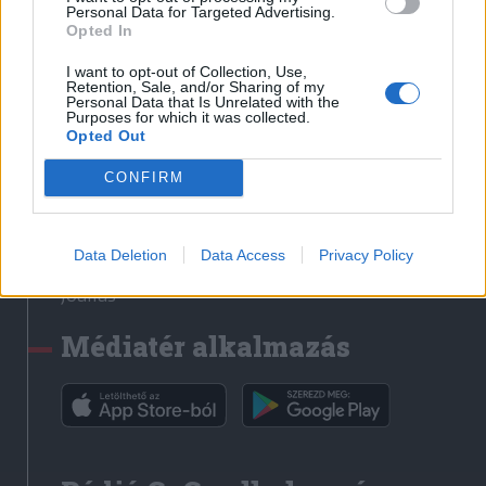
Médiatér
Personal Data for Targeted Advertising.
Opted In
Székely Sport
I want to opt-out of Collection, Use,
Liget
Retention, Sale, and/or Sharing of my
Personal Data that Is Unrelated with the
Krónika
Purposes for which it was collected.
Opted Out
Bihari Napló
Erdélyi Napló
CONFIRM
Főtér
Nőileg
Data Deletion
Data Access
Privacy Policy
Rádió GaGa
Jóállás
Médiatér alkalmazás