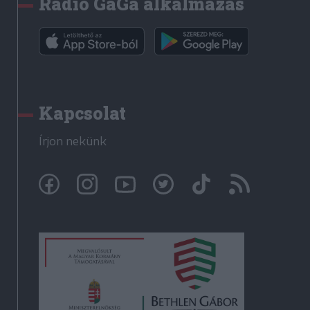
Rádió GaGa alkalmazás
Kapcsolat
Írjon nekünk