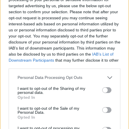
targeted advertising by us, please use the below opt-out
section to confirm your selection. Please note that after your
Hasznos
opt-out request is processed you may continue seeing
interest-based ads based on personal information utilized by
Impresszum
us or personal information disclosed to third parties prior to
your opt-out. You may separately opt-out of the further
Szerzői jogok
disclosure of your personal information by third parties on the
Adatvédelmi tájékoztató
IAB’s list of downstream participants. This information may
Cookie-kezelési tájékoztató
also be disclosed by us to third parties on the
IAB’s List of
Downstream Participants
that may further disclose it to other
Hozzászólási szabályzat
third parties.
Nyomtatott lapjaink archívuma
Székely Hírmondó archívuma
Personal Data Processing Opt Outs
Médiaajánlat
I want to opt-out of the Sharing of my
personal data.
Opted In
Látogatottsági adatok
I want to opt-out of the Sale of my
Personal Data.
Sütibeállítások
Opted In
I want to opt-out of processing my