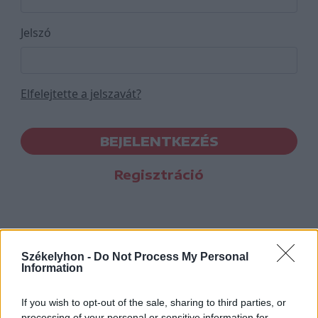
Jelszó
Elfelejtette a jelszavát?
BEJELENTKEZÉS
Regisztráció
Székelyhon -
Do Not Process My Personal
Information
If you wish to opt-out of the sale, sharing to third parties, or
processing of your personal or sensitive information for