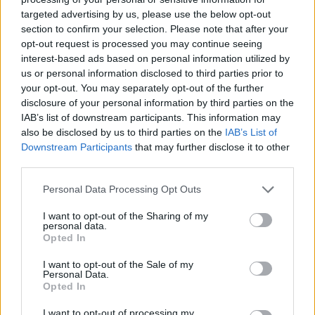
targeted advertising by us, please use the below opt-out
section to confirm your selection. Please note that after your
Hasznos
opt-out request is processed you may continue seeing
interest-based ads based on personal information utilized by
Impresszum
us or personal information disclosed to third parties prior to
your opt-out. You may separately opt-out of the further
Szerzői jogok
disclosure of your personal information by third parties on the
Adatvédelmi tájékoztató
IAB’s list of downstream participants. This information may
Cookie-kezelési tájékoztató
also be disclosed by us to third parties on the
IAB’s List of
Downstream Participants
that may further disclose it to other
Hozzászólási szabályzat
third parties.
Nyomtatott lapjaink archívuma
Székely Hírmondó archívuma
Personal Data Processing Opt Outs
Médiaajánlat
I want to opt-out of the Sharing of my
personal data.
Opted In
Látogatottsági adatok
I want to opt-out of the Sale of my
Personal Data.
Sütibeállítások
Opted In
I want to opt-out of processing my