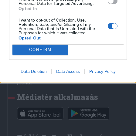
Médiatér
Personal Data for Targeted Advertising.
Opted In
Székely Sport
I want to opt-out of Collection, Use,
Liget
Retention, Sale, and/or Sharing of my
Personal Data that Is Unrelated with the
Krónika
Purposes for which it was collected.
Opted Out
Bihari Napló
Erdélyi Napló
CONFIRM
Főtér
Nőileg
Data Deletion
Data Access
Privacy Policy
Rádió GaGa
Jóállás
Médiatér alkalmazás