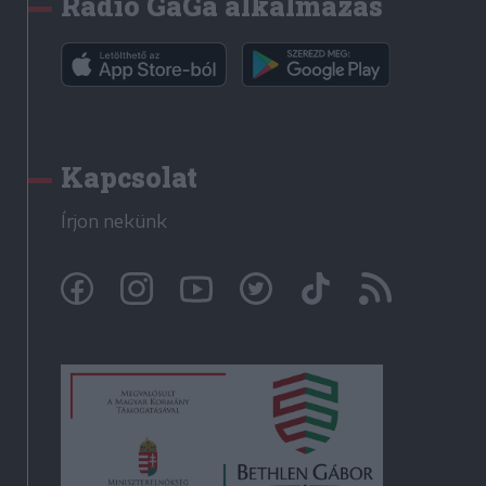
Rádió GaGa alkalmazás
Kapcsolat
Írjon nekünk