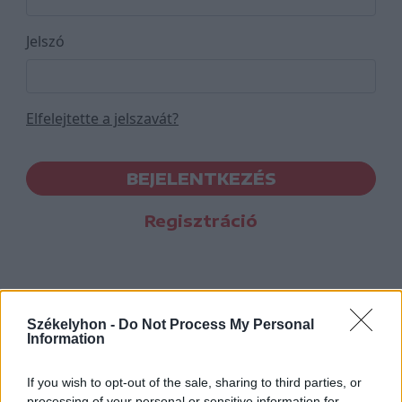
Jelszó
Elfelejtette a jelszavát?
BEJELENTKEZÉS
Regisztráció
Székelyhon -
Do Not Process My Personal
Information
If you wish to opt-out of the sale, sharing to third parties, or
processing of your personal or sensitive information for