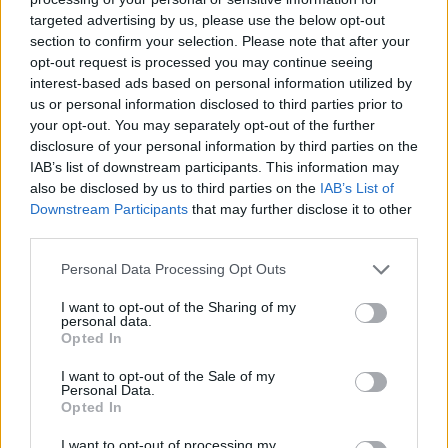
targeted advertising by us, please use the below opt-out
section to confirm your selection. Please note that after your
Hasznos
opt-out request is processed you may continue seeing
interest-based ads based on personal information utilized by
Impresszum
us or personal information disclosed to third parties prior to
your opt-out. You may separately opt-out of the further
Szerzői jogok
disclosure of your personal information by third parties on the
Adatvédelmi tájékoztató
IAB’s list of downstream participants. This information may
Cookie-kezelési tájékoztató
also be disclosed by us to third parties on the
IAB’s List of
Downstream Participants
that may further disclose it to other
Hozzászólási szabályzat
third parties.
Nyomtatott lapjaink archívuma
Székely Hírmondó archívuma
Personal Data Processing Opt Outs
Médiaajánlat
I want to opt-out of the Sharing of my
personal data.
Opted In
Látogatottsági adatok
I want to opt-out of the Sale of my
Personal Data.
Sütibeállítások
Opted In
I want to opt-out of processing my