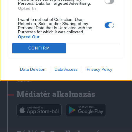
Médiatér
Personal Data for Targeted Advertising.
Opted In
Székely Sport
I want to opt-out of Collection, Use,
Liget
Retention, Sale, and/or Sharing of my
Personal Data that Is Unrelated with the
Krónika
Purposes for which it was collected.
Opted Out
Bihari Napló
Erdélyi Napló
CONFIRM
Főtér
Nőileg
Data Deletion
Data Access
Privacy Policy
Rádió GaGa
Jóállás
Médiatér alkalmazás