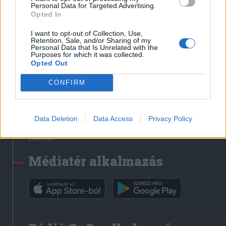
Médiatér
Personal Data for Targeted Advertising.
Opted In
Székely Sport
I want to opt-out of Collection, Use,
Liget
Retention, Sale, and/or Sharing of my
Personal Data that Is Unrelated with the
Krónika
Purposes for which it was collected.
Opted Out
Bihari Napló
Erdélyi Napló
CONFIRM
Főtér
Nőileg
Data Deletion
Data Access
Privacy Policy
Rádió GaGa
Jóállás
Médiatér alkalmazás