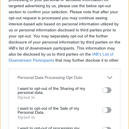
targeted advertising by us, please use the below opt-out
section to confirm your selection. Please note that after your
Hasznos
opt-out request is processed you may continue seeing
interest-based ads based on personal information utilized by
Impresszum
us or personal information disclosed to third parties prior to
your opt-out. You may separately opt-out of the further
Szerzői jogok
disclosure of your personal information by third parties on the
Adatvédelmi tájékoztató
IAB’s list of downstream participants. This information may
Cookie-kezelési tájékoztató
also be disclosed by us to third parties on the
IAB’s List of
Downstream Participants
that may further disclose it to other
Hozzászólási szabályzat
third parties.
Nyomtatott lapjaink archívuma
Székely Hírmondó archívuma
Personal Data Processing Opt Outs
Médiaajánlat
I want to opt-out of the Sharing of my
personal data.
Opted In
Látogatottsági adatok
I want to opt-out of the Sale of my
Personal Data.
Sütibeállítások
Opted In
I want to opt-out of processing my