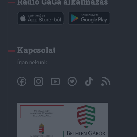
Rádió GaGa alkalmazás
Kapcsolat
Írjon nekünk