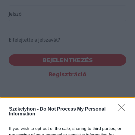
Jelszó
Elfelejtette a jelszavát?
BEJELENTKEZÉS
Regisztráció
Székelyhon -
Do Not Process My Personal
Information
If you wish to opt-out of the sale, sharing to third parties, or
processing of your personal or sensitive information for