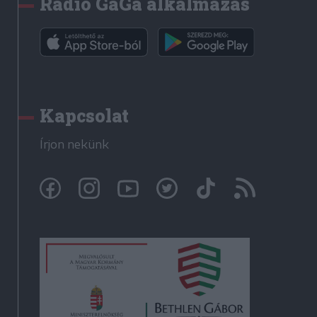
Rádió GaGa alkalmazás
Kapcsolat
Írjon nekünk