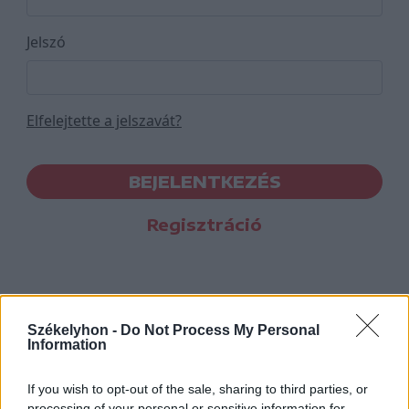
Jelszó
Elfelejtette a jelszavát?
BEJELENTKEZÉS
Regisztráció
Székelyhon -
Do Not Process My Personal
Information
If you wish to opt-out of the sale, sharing to third parties, or
processing of your personal or sensitive information for