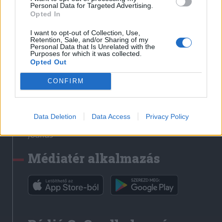
Médiatér
Personal Data for Targeted Advertising.
Opted In
Székely Sport
I want to opt-out of Collection, Use,
Liget
Retention, Sale, and/or Sharing of my
Personal Data that Is Unrelated with the
Krónika
Purposes for which it was collected.
Opted Out
Bihari Napló
Erdélyi Napló
CONFIRM
Főtér
Nőileg
Data Deletion
Data Access
Privacy Policy
Rádió GaGa
Jóállás
Médiatér alkalmazás