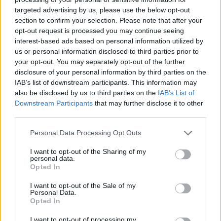
targeted advertising by us, please use the below opt-out
section to confirm your selection. Please note that after your
Hasznos
opt-out request is processed you may continue seeing
interest-based ads based on personal information utilized by
Impresszum
us or personal information disclosed to third parties prior to
your opt-out. You may separately opt-out of the further
Szerzői jogok
disclosure of your personal information by third parties on the
Adatvédelmi tájékoztató
IAB’s list of downstream participants. This information may
Cookie-kezelési tájékoztató
also be disclosed by us to third parties on the
IAB’s List of
Downstream Participants
that may further disclose it to other
Hozzászólási szabályzat
third parties.
Nyomtatott lapjaink archívuma
Székely Hírmondó archívuma
Personal Data Processing Opt Outs
Médiaajánlat
I want to opt-out of the Sharing of my
personal data.
Opted In
Látogatottsági adatok
I want to opt-out of the Sale of my
Personal Data.
Sütibeállítások
Opted In
I want to opt-out of processing my