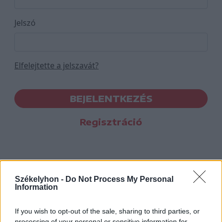
Jelszó
Elfelejtette a jelszavát?
BEJELENTKEZÉS
Regisztráció
Székelyhon -
Do Not Process My Personal
Information
If you wish to opt-out of the sale, sharing to third parties, or
processing of your personal or sensitive information for