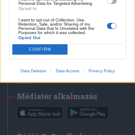
Médiatér
Personal Data for Targeted Advertising.
Opted In
Székely Sport
I want to opt-out of Collection, Use,
Liget
Retention, Sale, and/or Sharing of my
Personal Data that Is Unrelated with the
Krónika
Purposes for which it was collected.
Opted Out
Bihari Napló
Erdélyi Napló
CONFIRM
Főtér
Nőileg
Data Deletion
Data Access
Privacy Policy
Rádió GaGa
Jóállás
Médiatér alkalmazás