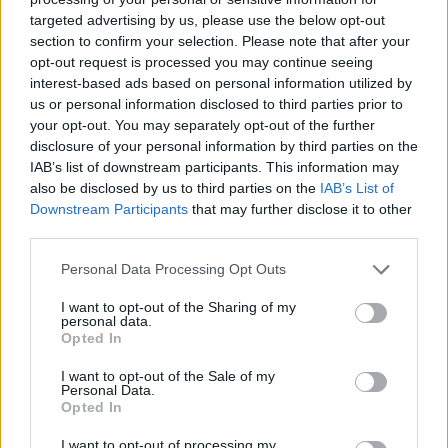
targeted advertising by us, please use the below opt-out
section to confirm your selection. Please note that after your
Hasznos
opt-out request is processed you may continue seeing
interest-based ads based on personal information utilized by
Impresszum
us or personal information disclosed to third parties prior to
your opt-out. You may separately opt-out of the further
Szerzői jogok
disclosure of your personal information by third parties on the
Adatvédelmi tájékoztató
IAB’s list of downstream participants. This information may
Cookie-kezelési tájékoztató
also be disclosed by us to third parties on the
IAB’s List of
Downstream Participants
that may further disclose it to other
Hozzászólási szabályzat
third parties.
Nyomtatott lapjaink archívuma
Székely Hírmondó archívuma
Personal Data Processing Opt Outs
Médiaajánlat
I want to opt-out of the Sharing of my
personal data.
Opted In
Látogatottsági adatok
I want to opt-out of the Sale of my
Personal Data.
Sütibeállítások
Opted In
I want to opt-out of processing my