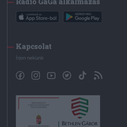
Rádió GaGa alkalmazás
Kapcsolat
Írjon nekünk