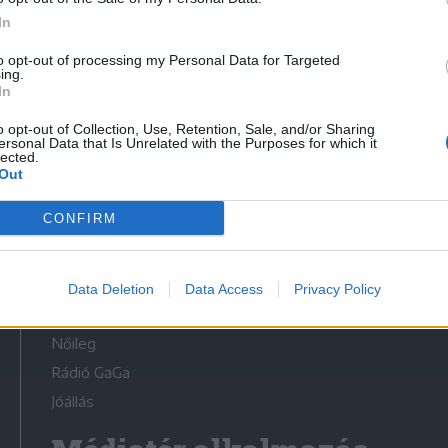
In
to opt-out of processing my Personal Data for Targeted
ing.
In
Médiatér
o opt-out of Collection, Use, Retention, Sale, and/or Sharing
ersonal Data that Is Unrelated with the Purposes for which it
lected.
Székely Sport
Out
Liget
CONFIRM
Krónika
Bihari Napló
Erdélyi Napló
Data Deletion
Data Access
Privacy Policy
Főtér
Nőileg
Rádió GaGa
Jóállás