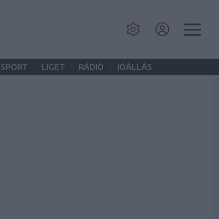
•
•
•
SPORT
LIGET
RÁDIÓ
JÓÁLLÁS