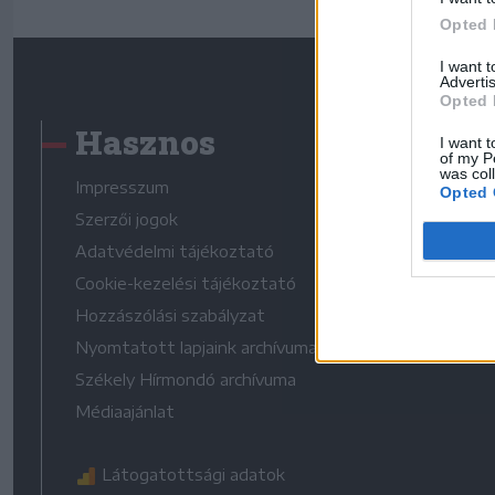
Opted 
I want 
Advertis
Opted 
Hasznos
I want t
of my P
was col
Impresszum
Opted 
Szerzői jogok
Adatvédelmi tájékoztató
Cookie-kezelési tájékoztató
Hozzászólási szabályzat
Nyomtatott lapjaink archívuma
Székely Hírmondó archívuma
Médiaajánlat
Látogatottsági adatok