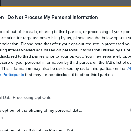
E-mail-cím
on -
Do Not Process My Personal Information
to opt-out of the sale, sharing to third parties, or processing of your per
Jelszó
formation for targeted advertising by us, please use the below opt-out s
r selection. Please note that after your opt-out request is processed y
eing interest-based ads based on personal information utilized by us or
disclosed to third parties prior to your opt-out. You may separately opt-
Elfelejtette a jelszavát?
losure of your personal information by third parties on the IAB’s list of
. This information may also be disclosed by us to third parties on the
IA
Participants
that may further disclose it to other third parties.
BEJELENTKEZÉS
Regisztráció
l Data Processing Opt Outs
o opt-out of the Sharing of my personal data.
In
o opt-out of the Sale of my Personal Data.