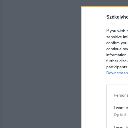
Székelyh
If you wish 
sensitive in
confirm you
continue se
information 
further disc
participants
Downstream 
Persona
I want t
Opted 
I want t