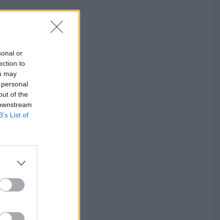
sonal or
ection to
ou may
 personal
out of the
 downstream
B’s List of