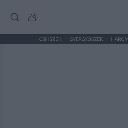
•
•
CSÍKSZÉK
GYERGYÓSZÉK
HÁROM