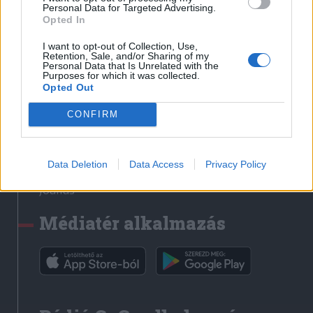
Médiatér
Personal Data for Targeted Advertising.
Opted In
Székely Sport
I want to opt-out of Collection, Use,
Liget
Retention, Sale, and/or Sharing of my
Personal Data that Is Unrelated with the
Krónika
Purposes for which it was collected.
Opted Out
Bihari Napló
Erdélyi Napló
CONFIRM
Főtér
Nőileg
Data Deletion
Data Access
Privacy Policy
Rádió GaGa
Jóállás
Médiatér alkalmazás