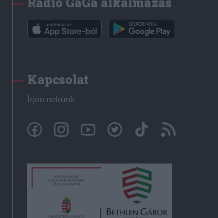
Rádió GaGa alkalmazás
Kapcsolat
Írjon nekünk