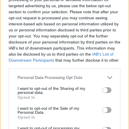
targeted advertising by us, please use the below opt-out
section to confirm your selection. Please note that after your
Hasznos
opt-out request is processed you may continue seeing
interest-based ads based on personal information utilized by
Impresszum
us or personal information disclosed to third parties prior to
your opt-out. You may separately opt-out of the further
Szerzői jogok
disclosure of your personal information by third parties on the
Adatvédelmi tájékoztató
IAB’s list of downstream participants. This information may
Cookie-kezelési tájékoztató
also be disclosed by us to third parties on the
IAB’s List of
Downstream Participants
that may further disclose it to other
Hozzászólási szabályzat
third parties.
Nyomtatott lapjaink archívuma
Székely Hírmondó archívuma
Personal Data Processing Opt Outs
Médiaajánlat
I want to opt-out of the Sharing of my
personal data.
Opted In
Látogatottsági adatok
I want to opt-out of the Sale of my
Personal Data.
Sütibeállítások
Opted In
I want to opt-out of processing my