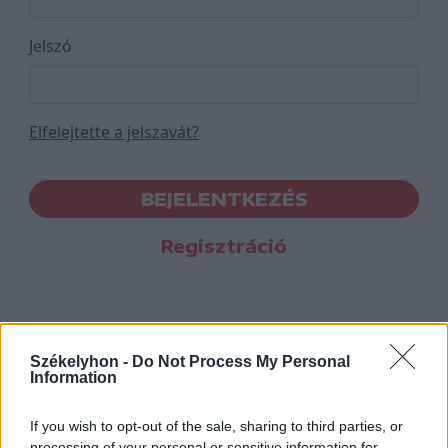
Jelszó
Elfelejtette a jelszavát?
BEJELENTKEZÉS
Regisztráció
Székelyhon -
Do Not Process My Personal
Information
If you wish to opt-out of the sale, sharing to third parties, or
processing of your personal or sensitive information for