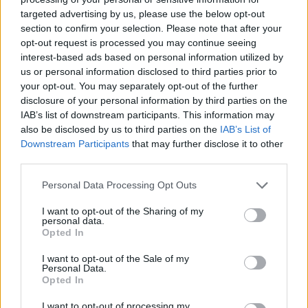
targeted advertising by us, please use the below opt-out
section to confirm your selection. Please note that after your
Hasznos
opt-out request is processed you may continue seeing
interest-based ads based on personal information utilized by
Impresszum
us or personal information disclosed to third parties prior to
your opt-out. You may separately opt-out of the further
Szerzői jogok
disclosure of your personal information by third parties on the
Adatvédelmi tájékoztató
IAB’s list of downstream participants. This information may
Cookie-kezelési tájékoztató
also be disclosed by us to third parties on the
IAB’s List of
Downstream Participants
that may further disclose it to other
Hozzászólási szabályzat
third parties.
Nyomtatott lapjaink archívuma
Székely Hírmondó archívuma
Personal Data Processing Opt Outs
Médiaajánlat
I want to opt-out of the Sharing of my
personal data.
Opted In
Látogatottsági adatok
I want to opt-out of the Sale of my
Personal Data.
Sütibeállítások
Opted In
I want to opt-out of processing my