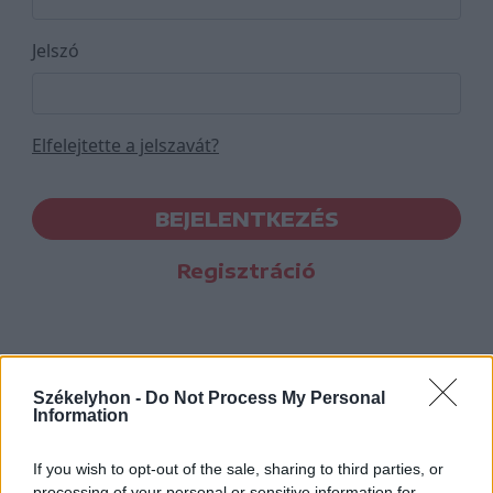
Jelszó
Elfelejtette a jelszavát?
BEJELENTKEZÉS
Regisztráció
Székelyhon -
Do Not Process My Personal
Information
If you wish to opt-out of the sale, sharing to third parties, or
processing of your personal or sensitive information for