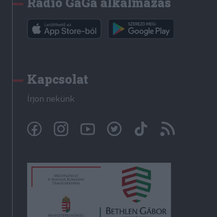
Rádió GaGa alkalmazás
Kapcsolat
Írjon nekünk