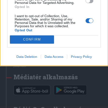
Médiatér
Personal Data for Targeted Advertising.
Opted In
Székely Sport
I want to opt-out of Collection, Use,
Liget
Retention, Sale, and/or Sharing of my
Personal Data that Is Unrelated with the
Krónika
Purposes for which it was collected.
Opted Out
Bihari Napló
Erdélyi Napló
CONFIRM
Főtér
Nőileg
Data Deletion
Data Access
Privacy Policy
Rádió GaGa
Jóállás
Médiatér alkalmazás