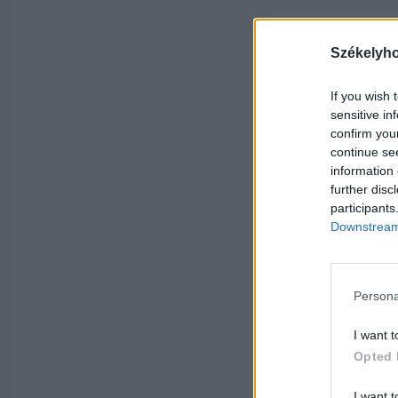
Székelyh
If you wish 
sensitive in
confirm you
continue se
information 
further disc
participants
Downstream 
Persona
I want t
Opted 
I want t