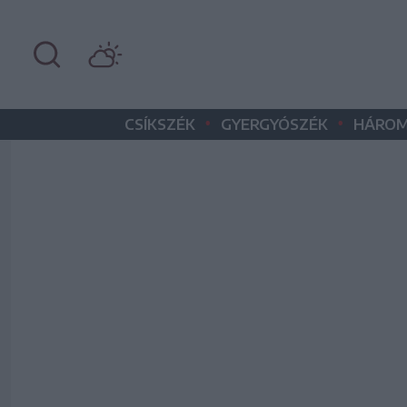
•
•
CSÍKSZÉK
GYERGYÓSZÉK
HÁROM