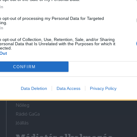
In
to opt-out of processing my Personal Data for Targeted
ing.
In
Médiatér
o opt-out of Collection, Use, Retention, Sale, and/or Sharing
ersonal Data that Is Unrelated with the Purposes for which it
lected.
Székely Sport
Out
Liget
CONFIRM
Krónika
Bihari Napló
Erdélyi Napló
Data Deletion
Data Access
Privacy Policy
Főtér
Nőileg
Rádió GaGa
Jóállás