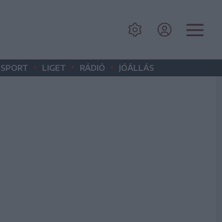
•
•
•
SPORT
LIGET
RÁDIÓ
JÓÁLLÁS