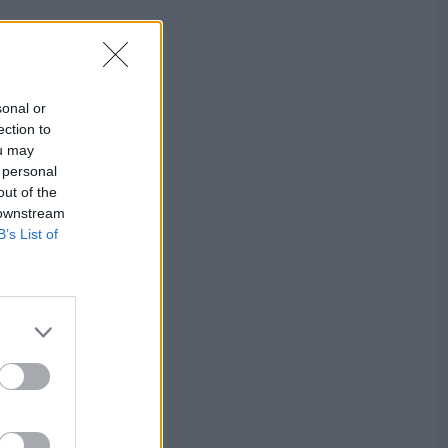
sonal or
ection to
ou may
 personal
out of the
 downstream
B’s List of