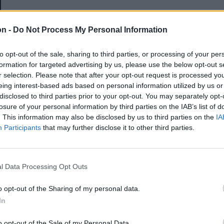
E-mail-cím
on -
Do Not Process My Personal Information
to opt-out of the sale, sharing to third parties, or processing of your per
Jelszó
formation for targeted advertising by us, please use the below opt-out s
r selection. Please note that after your opt-out request is processed y
eing interest-based ads based on personal information utilized by us or
disclosed to third parties prior to your opt-out. You may separately opt-
Elfelejtette a jelszavát?
losure of your personal information by third parties on the IAB’s list of
. This information may also be disclosed by us to third parties on the
IA
Participants
that may further disclose it to other third parties.
BEJELENTKEZÉS
Regisztráció
l Data Processing Opt Outs
o opt-out of the Sharing of my personal data.
In
o opt-out of the Sale of my Personal Data.