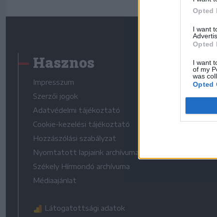
Opted 
I want 
Advertis
Opted 
Hasznos
I want t
of my P
was col
Impresszum
Opted 
Szerzői jogok
Adatvédelmi tájékoztató
Cookie-kezelési tájékoztató
Hozzászólási szabályzat
Nyomtatott lapjaink archívuma
Székely Hírmondó archívuma
Médiaajánlat
Látogatottsági adatok