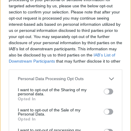
targeted advertising by us, please use the below opt-out
section to confirm your selection. Please note that after your
Hasznos
opt-out request is processed you may continue seeing
interest-based ads based on personal information utilized by
Impresszum
us or personal information disclosed to third parties prior to
your opt-out. You may separately opt-out of the further
Szerzői jogok
disclosure of your personal information by third parties on the
Adatvédelmi tájékoztató
IAB’s list of downstream participants. This information may
Cookie-kezelési tájékoztató
also be disclosed by us to third parties on the
IAB’s List of
Downstream Participants
that may further disclose it to other
Hozzászólási szabályzat
third parties.
Nyomtatott lapjaink archívuma
Székely Hírmondó archívuma
Personal Data Processing Opt Outs
Médiaajánlat
I want to opt-out of the Sharing of my
personal data.
Opted In
Látogatottsági adatok
I want to opt-out of the Sale of my
Personal Data.
Sütibeállítások
Opted In
I want to opt-out of processing my