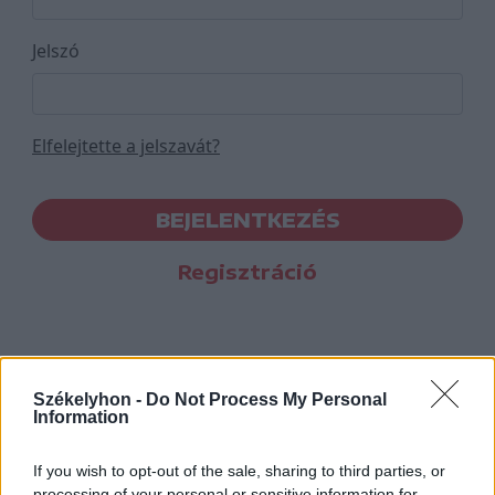
Jelszó
Elfelejtette a jelszavát?
BEJELENTKEZÉS
Regisztráció
Székelyhon -
Do Not Process My Personal
Information
If you wish to opt-out of the sale, sharing to third parties, or
processing of your personal or sensitive information for