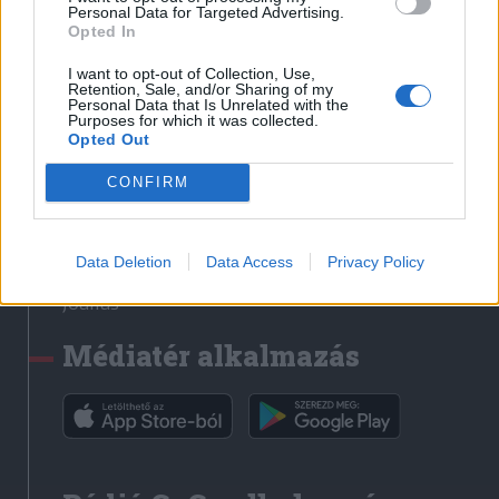
Médiatér
Personal Data for Targeted Advertising.
Opted In
Székely Sport
I want to opt-out of Collection, Use,
Liget
Retention, Sale, and/or Sharing of my
Personal Data that Is Unrelated with the
Krónika
Purposes for which it was collected.
Opted Out
Bihari Napló
Erdélyi Napló
CONFIRM
Főtér
Nőileg
Data Deletion
Data Access
Privacy Policy
Rádió GaGa
Jóállás
Médiatér alkalmazás