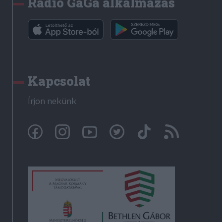
Rádió GaGa alkalmazás
Kapcsolat
Írjon nekünk