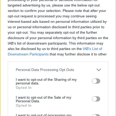
targeted advertising by us, please use the below opt-out
section to confirm your selection. Please note that after your
Hasznos
opt-out request is processed you may continue seeing
interest-based ads based on personal information utilized by
Impresszum
us or personal information disclosed to third parties prior to
your opt-out. You may separately opt-out of the further
Szerzői jogok
disclosure of your personal information by third parties on the
Adatvédelmi tájékoztató
IAB’s list of downstream participants. This information may
Cookie-kezelési tájékoztató
also be disclosed by us to third parties on the
IAB’s List of
Downstream Participants
that may further disclose it to other
Hozzászólási szabályzat
third parties.
Nyomtatott lapjaink archívuma
Székely Hírmondó archívuma
Personal Data Processing Opt Outs
Médiaajánlat
I want to opt-out of the Sharing of my
personal data.
Opted In
Látogatottsági adatok
I want to opt-out of the Sale of my
Personal Data.
Sütibeállítások
Opted In
I want to opt-out of processing my