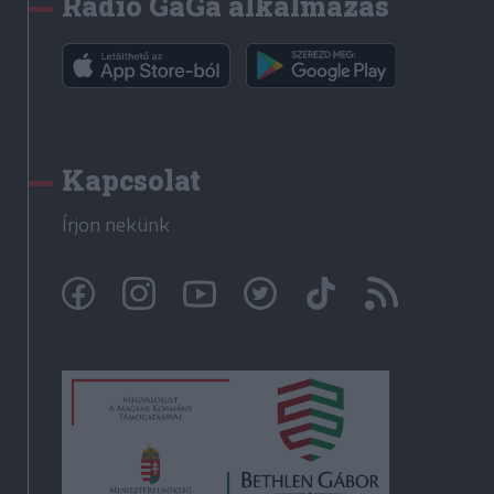
Rádió GaGa alkalmazás
Kapcsolat
Írjon nekünk