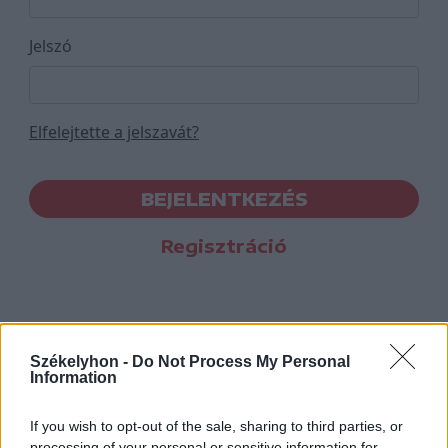
Jelszó
Elfelejtette a jelszavát?
BEJELENTKEZÉS
Regisztráció
Székelyhon -
Do Not Process My Personal
Information
If you wish to opt-out of the sale, sharing to third parties, or
processing of your personal or sensitive information for