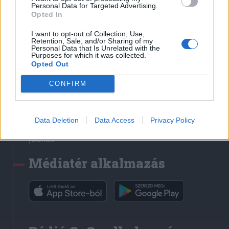
Médiatér
Personal Data for Targeted Advertising.
Opted In
Székely Sport
I want to opt-out of Collection, Use,
Liget
Retention, Sale, and/or Sharing of my
Personal Data that Is Unrelated with the
Krónika
Purposes for which it was collected.
Opted Out
Bihari Napló
Erdélyi Napló
CONFIRM
Főtér
Nőileg
Data Deletion
Data Access
Privacy Policy
Rádió GaGa
Jóállás
Médiatér alkalmazás