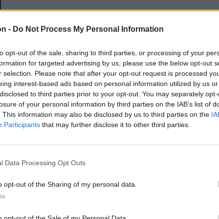
E-mail-cím
on -
Do Not Process My Personal Information
to opt-out of the sale, sharing to third parties, or processing of your per
Jelszó
formation for targeted advertising by us, please use the below opt-out s
r selection. Please note that after your opt-out request is processed y
eing interest-based ads based on personal information utilized by us or
disclosed to third parties prior to your opt-out. You may separately opt-
Elfelejtette a jelszavát?
losure of your personal information by third parties on the IAB’s list of
. This information may also be disclosed by us to third parties on the
IA
Participants
that may further disclose it to other third parties.
BEJELENTKEZÉS
Regisztráció
l Data Processing Opt Outs
o opt-out of the Sharing of my personal data.
In
o opt-out of the Sale of my Personal Data.