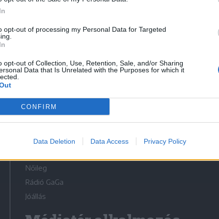
In
to opt-out of processing my Personal Data for Targeted
ing.
In
Médiatér
o opt-out of Collection, Use, Retention, Sale, and/or Sharing
ersonal Data that Is Unrelated with the Purposes for which it
lected.
Székely Sport
Out
Liget
CONFIRM
Krónika
Bihari Napló
Erdélyi Napló
Data Deletion
Data Access
Privacy Policy
Főtér
Nőileg
Rádió GaGa
Jóállás