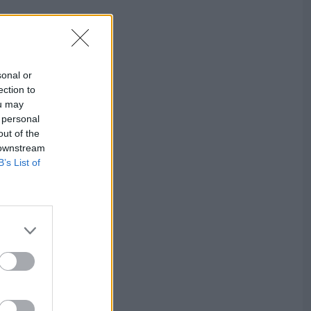
sonal or
ection to
ou may
 personal
out of the
 downstream
B’s List of