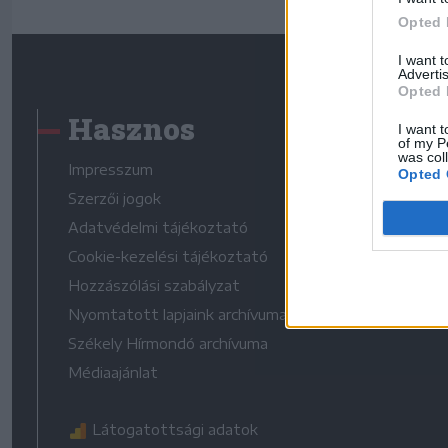
Opted 
I want 
Advertis
Opted 
Hasznos
I want t
of my P
was col
Impresszum
Opted 
Szerzői jogok
Adatvédelmi tájékoztató
Cookie-kezelési tájékoztató
Hozzászólási szabályzat
Nyomtatott lapjaink archívuma
Székely Hírmondó archívuma
Médiaajánlat
Látogatottsági adatok