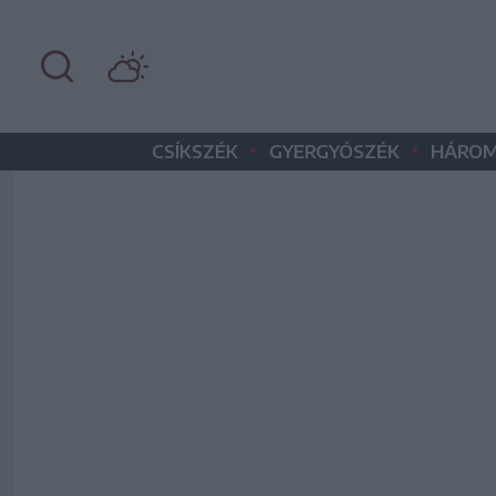
•
•
CSÍKSZÉK
GYERGYÓSZÉK
HÁROM