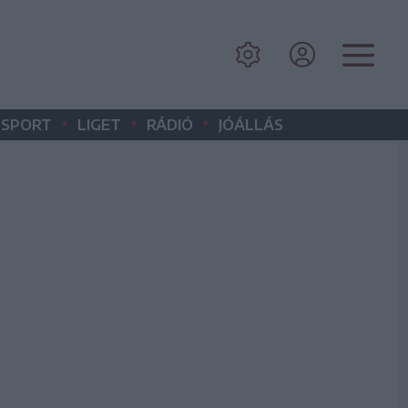
•
•
•
SPORT
LIGET
RÁDIÓ
JÓÁLLÁS