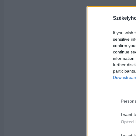
Székelyh
If you wish 
sensitive in
confirm you
continue se
information 
further disc
participants
Downstream 
Persona
I want t
Opted 
I want t