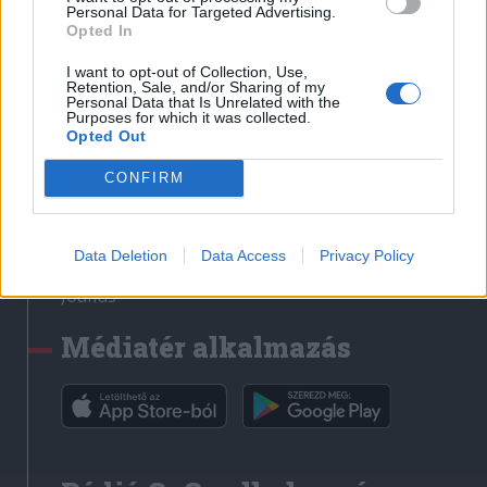
Médiatér
Personal Data for Targeted Advertising.
Opted In
Székely Sport
I want to opt-out of Collection, Use,
Liget
Retention, Sale, and/or Sharing of my
Personal Data that Is Unrelated with the
Krónika
Purposes for which it was collected.
Opted Out
Bihari Napló
Erdélyi Napló
CONFIRM
Főtér
Nőileg
Data Deletion
Data Access
Privacy Policy
Rádió GaGa
Jóállás
Médiatér alkalmazás