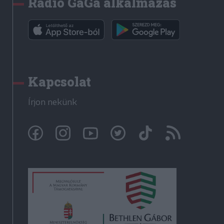
Rádió GaGa alkalmazás
Kapcsolat
Írjon nekünk