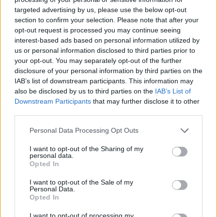
targeted advertising by us, please use the below opt-out
section to confirm your selection. Please note that after your
Hasznos
opt-out request is processed you may continue seeing
interest-based ads based on personal information utilized by
Impresszum
us or personal information disclosed to third parties prior to
your opt-out. You may separately opt-out of the further
Szerzői jogok
disclosure of your personal information by third parties on the
Adatvédelmi tájékoztató
IAB’s list of downstream participants. This information may
Cookie-kezelési tájékoztató
also be disclosed by us to third parties on the
IAB’s List of
Downstream Participants
that may further disclose it to other
Hozzászólási szabályzat
third parties.
Nyomtatott lapjaink archívuma
Székely Hírmondó archívuma
Personal Data Processing Opt Outs
Médiaajánlat
I want to opt-out of the Sharing of my
personal data.
Opted In
Látogatottsági adatok
I want to opt-out of the Sale of my
Personal Data.
Sütibeállítások
Opted In
I want to opt-out of processing my