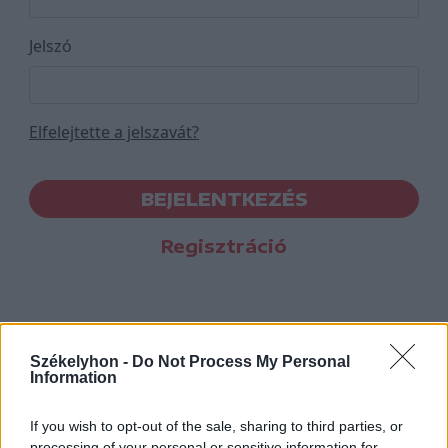
Jelszó
Elfelejtette a jelszavát?
BEJELENTKEZÉS
Regisztráció
Székelyhon -
Do Not Process My Personal
Information
If you wish to opt-out of the sale, sharing to third parties, or
processing of your personal or sensitive information for