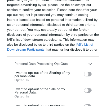
targeted advertising by us, please use the below opt-out
section to confirm your selection. Please note that after your
Hasznos
opt-out request is processed you may continue seeing
interest-based ads based on personal information utilized by
Impresszum
us or personal information disclosed to third parties prior to
your opt-out. You may separately opt-out of the further
Szerzői jogok
disclosure of your personal information by third parties on the
Adatvédelmi tájékoztató
IAB’s list of downstream participants. This information may
Cookie-kezelési tájékoztató
also be disclosed by us to third parties on the
IAB’s List of
Downstream Participants
that may further disclose it to other
Hozzászólási szabályzat
third parties.
Nyomtatott lapjaink archívuma
Székely Hírmondó archívuma
Personal Data Processing Opt Outs
Médiaajánlat
I want to opt-out of the Sharing of my
personal data.
Opted In
Látogatottsági adatok
I want to opt-out of the Sale of my
Personal Data.
Sütibeállítások
Opted In
I want to opt-out of processing my