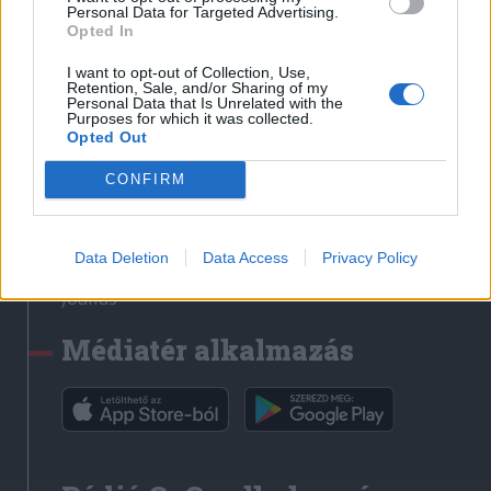
Médiatér
Personal Data for Targeted Advertising.
Opted In
Székely Sport
I want to opt-out of Collection, Use,
Liget
Retention, Sale, and/or Sharing of my
Personal Data that Is Unrelated with the
Krónika
Purposes for which it was collected.
Opted Out
Bihari Napló
Erdélyi Napló
CONFIRM
Főtér
Nőileg
Data Deletion
Data Access
Privacy Policy
Rádió GaGa
Jóállás
Médiatér alkalmazás