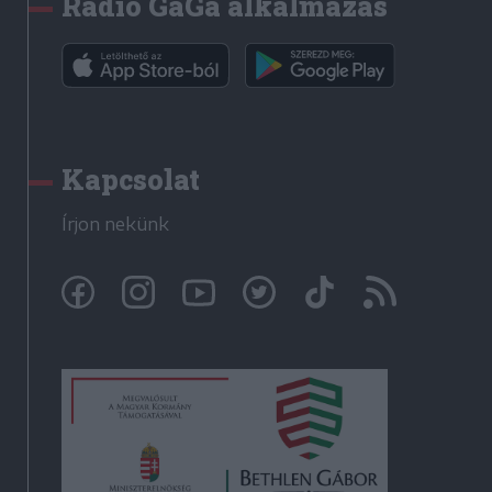
Rádió GaGa alkalmazás
Kapcsolat
Írjon nekünk