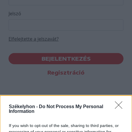
Jelszó
Elfelejtette a jelszavát?
BEJELENTKEZÉS
Regisztráció
Székelyhon -
Do Not Process My Personal
Information
If you wish to opt-out of the sale, sharing to third parties, or
processing of your personal or sensitive information for