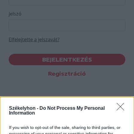
Jelszó
Elfelejtette a jelszavát?
BEJELENTKEZÉS
Regisztráció
Székelyhon -
Do Not Process My Personal
Information
If you wish to opt-out of the sale, sharing to third parties, or
processing of your personal or sensitive information for