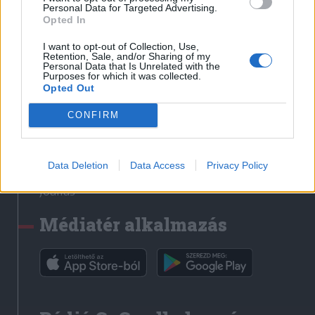
Médiatér
Personal Data for Targeted Advertising.
Opted In
Székely Sport
I want to opt-out of Collection, Use,
Liget
Retention, Sale, and/or Sharing of my
Personal Data that Is Unrelated with the
Krónika
Purposes for which it was collected.
Opted Out
Bihari Napló
Erdélyi Napló
CONFIRM
Főtér
Nőileg
Data Deletion
Data Access
Privacy Policy
Rádió GaGa
Jóállás
Médiatér alkalmazás