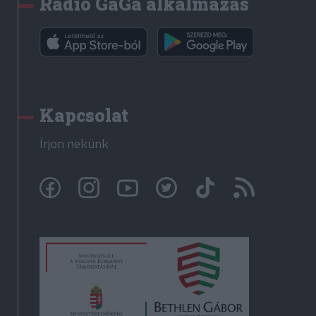
Rádió GaGa alkalmazás
Kapcsolat
Írjon nekünk