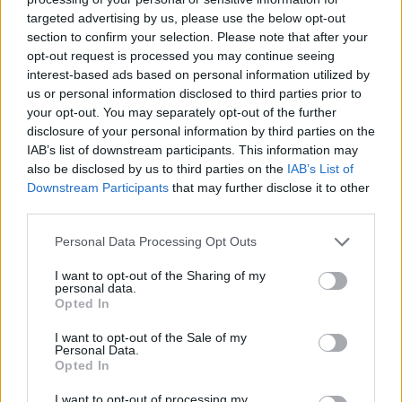
targeted advertising by us, please use the below opt-out
section to confirm your selection. Please note that after your
Hasznos
opt-out request is processed you may continue seeing
interest-based ads based on personal information utilized by
Impresszum
us or personal information disclosed to third parties prior to
your opt-out. You may separately opt-out of the further
Szerzői jogok
disclosure of your personal information by third parties on the
Adatvédelmi tájékoztató
IAB’s list of downstream participants. This information may
Cookie-kezelési tájékoztató
also be disclosed by us to third parties on the
IAB’s List of
Downstream Participants
that may further disclose it to other
Hozzászólási szabályzat
third parties.
Nyomtatott lapjaink archívuma
Székely Hírmondó archívuma
Personal Data Processing Opt Outs
Médiaajánlat
I want to opt-out of the Sharing of my
personal data.
Opted In
Látogatottsági adatok
I want to opt-out of the Sale of my
Personal Data.
Sütibeállítások
Opted In
I want to opt-out of processing my