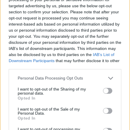
targeted advertising by us, please use the below opt-out
section to confirm your selection. Please note that after your
Hasznos
opt-out request is processed you may continue seeing
interest-based ads based on personal information utilized by
Impresszum
us or personal information disclosed to third parties prior to
your opt-out. You may separately opt-out of the further
Szerzői jogok
disclosure of your personal information by third parties on the
Adatvédelmi tájékoztató
IAB’s list of downstream participants. This information may
Cookie-kezelési tájékoztató
also be disclosed by us to third parties on the
IAB’s List of
Downstream Participants
that may further disclose it to other
Hozzászólási szabályzat
third parties.
Nyomtatott lapjaink archívuma
Székely Hírmondó archívuma
Personal Data Processing Opt Outs
Médiaajánlat
I want to opt-out of the Sharing of my
personal data.
Opted In
Látogatottsági adatok
I want to opt-out of the Sale of my
Personal Data.
Sütibeállítások
Opted In
I want to opt-out of processing my