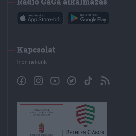
Rádió GaGa alkalmazás
Kapcsolat
Írjon nekünk