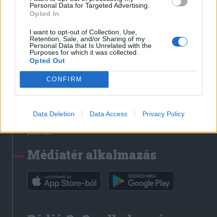
Médiatér
Personal Data for Targeted Advertising.
Opted In
Székely Sport
I want to opt-out of Collection, Use,
Liget
Retention, Sale, and/or Sharing of my
Personal Data that Is Unrelated with the
Krónika
Purposes for which it was collected.
Opted Out
Bihari Napló
Erdélyi Napló
CONFIRM
Főtér
Nőileg
Data Deletion
Data Access
Privacy Policy
Rádió GaGa
Jóállás
Médiatér alkalmazás