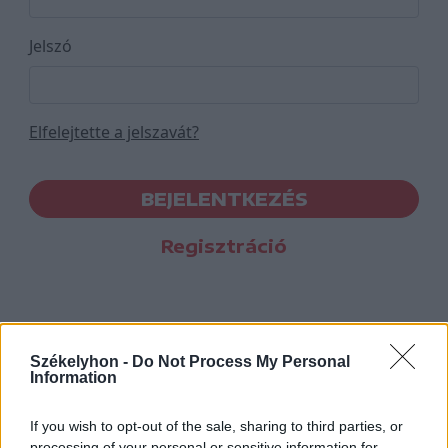
Jelszó
Elfelejtette a jelszavát?
BEJELENTKEZÉS
Regisztráció
Székelyhon -
Do Not Process My Personal
Information
If you wish to opt-out of the sale, sharing to third parties, or
processing of your personal or sensitive information for