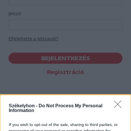
Jelszó
Elfelejtette a jelszavát?
BEJELENTKEZÉS
Regisztráció
Székelyhon -
Do Not Process My Personal
Information
If you wish to opt-out of the sale, sharing to third parties, or
processing of your personal or sensitive information for