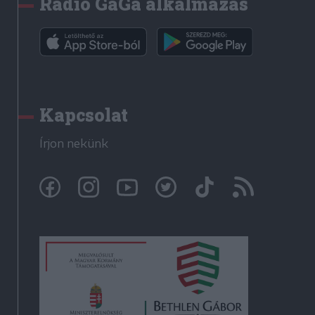
Rádió GaGa alkalmazás
Kapcsolat
Írjon nekünk