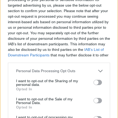
targeted advertising by us, please use the below opt-out
section to confirm your selection. Please note that after your
Hasznos
opt-out request is processed you may continue seeing
interest-based ads based on personal information utilized by
Impresszum
us or personal information disclosed to third parties prior to
your opt-out. You may separately opt-out of the further
Szerzői jogok
disclosure of your personal information by third parties on the
Adatvédelmi tájékoztató
IAB’s list of downstream participants. This information may
Cookie-kezelési tájékoztató
also be disclosed by us to third parties on the
IAB’s List of
Downstream Participants
that may further disclose it to other
Hozzászólási szabályzat
third parties.
Nyomtatott lapjaink archívuma
Székely Hírmondó archívuma
Personal Data Processing Opt Outs
Médiaajánlat
I want to opt-out of the Sharing of my
personal data.
Opted In
Látogatottsági adatok
I want to opt-out of the Sale of my
Personal Data.
Sütibeállítások
Opted In
I want to opt-out of processing my