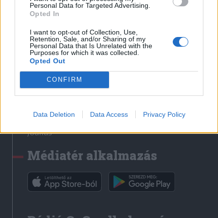
Médiatér
Personal Data for Targeted Advertising.
Opted In
Székely Sport
I want to opt-out of Collection, Use,
Liget
Retention, Sale, and/or Sharing of my
Personal Data that Is Unrelated with the
Krónika
Purposes for which it was collected.
Opted Out
Bihari Napló
Erdélyi Napló
CONFIRM
Főtér
Nőileg
Data Deletion
Data Access
Privacy Policy
Rádió GaGa
Jóállás
Médiatér alkalmazás