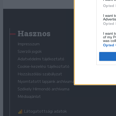
Opted 
I want 
Advertis
Opted 
Hasznos
I want t
of my P
was col
Impresszum
Opted 
Szerzői jogok
Adatvédelmi tájékoztató
Cookie-kezelési tájékoztató
Hozzászólási szabályzat
Nyomtatott lapjaink archívuma
Székely Hírmondó archívuma
Médiaajánlat
Látogatottsági adatok