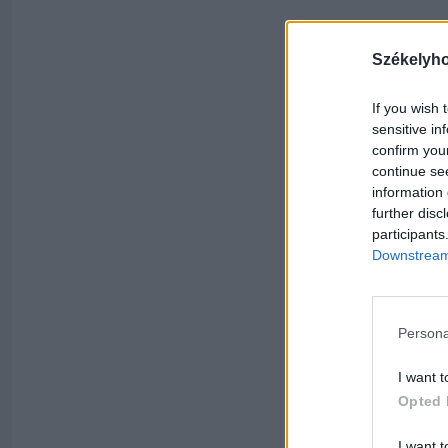
Székelyh
If you wish 
sensitive in
confirm you
continue se
information 
further disc
participants
Downstream 
Persona
I want t
Opted 
I want t