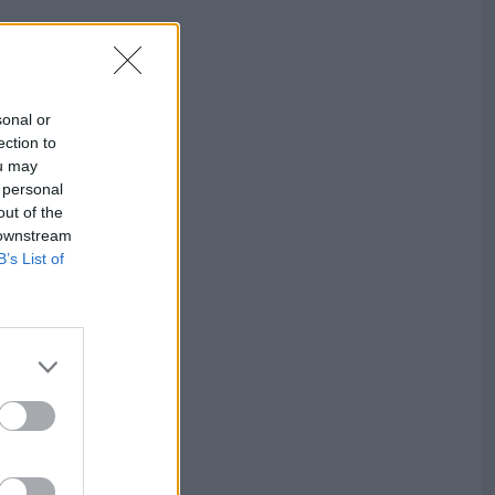
sonal or
ection to
ou may
 personal
out of the
 downstream
B’s List of