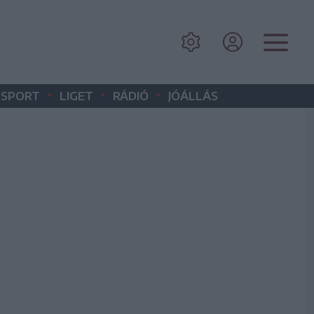
•
•
•
SPORT
LIGET
RÁDIÓ
JÓÁLLÁS