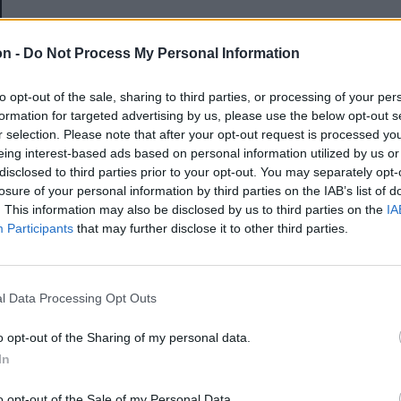
E-mail-cím
on -
Do Not Process My Personal Information
to opt-out of the sale, sharing to third parties, or processing of your per
Jelszó
formation for targeted advertising by us, please use the below opt-out s
r selection. Please note that after your opt-out request is processed y
eing interest-based ads based on personal information utilized by us or
disclosed to third parties prior to your opt-out. You may separately opt-
Elfelejtette a jelszavát?
losure of your personal information by third parties on the IAB’s list of
. This information may also be disclosed by us to third parties on the
IA
Participants
that may further disclose it to other third parties.
BEJELENTKEZÉS
Regisztráció
l Data Processing Opt Outs
o opt-out of the Sharing of my personal data.
In
o opt-out of the Sale of my Personal Data.