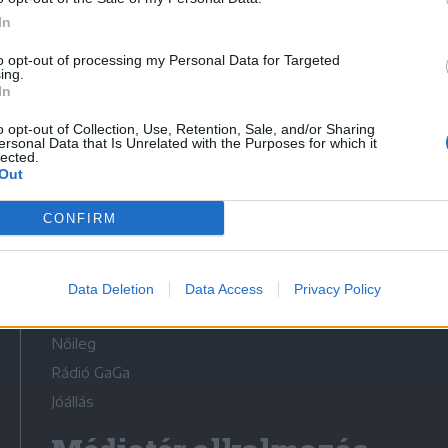
In
to opt-out of processing my Personal Data for Targeted
ing.
In
Médiatér
o opt-out of Collection, Use, Retention, Sale, and/or Sharing
ersonal Data that Is Unrelated with the Purposes for which it
lected.
Székely Sport
Out
Liget
CONFIRM
Krónika
Bihari Napló
Erdélyi Napló
Data Deletion
Data Access
Privacy Policy
Főtér
Nőileg
Rádió GaGa
Jóállás