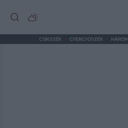
•
•
CSÍKSZÉK
GYERGYÓSZÉK
HÁROM