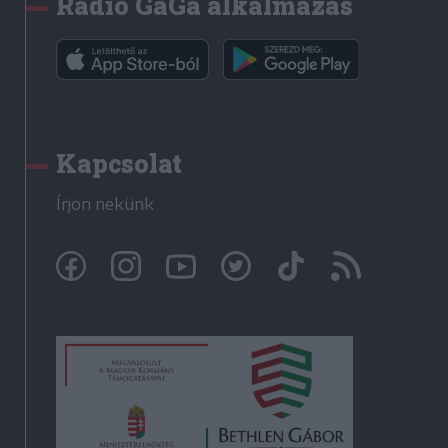
Rádió GaGa alkalmazás
Kapcsolat
Írjon nekünk