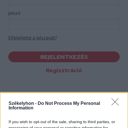
Jelszó
Elfelejtette a jelszavát?
BEJELENTKEZÉS
Regisztráció
Székelyhon -
Do Not Process My Personal
Information
If you wish to opt-out of the sale, sharing to third parties, or
processing of your personal or sensitive information for