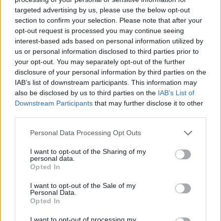
targeted advertising by us, please use the below opt-out
section to confirm your selection. Please note that after your
Hasznos
opt-out request is processed you may continue seeing
interest-based ads based on personal information utilized by
Impresszum
us or personal information disclosed to third parties prior to
your opt-out. You may separately opt-out of the further
Szerzői jogok
disclosure of your personal information by third parties on the
Adatvédelmi tájékoztató
IAB’s list of downstream participants. This information may
Cookie-kezelési tájékoztató
also be disclosed by us to third parties on the
IAB’s List of
Downstream Participants
that may further disclose it to other
Hozzászólási szabályzat
third parties.
Nyomtatott lapjaink archívuma
Székely Hírmondó archívuma
Personal Data Processing Opt Outs
Médiaajánlat
I want to opt-out of the Sharing of my
personal data.
Opted In
Látogatottsági adatok
I want to opt-out of the Sale of my
Personal Data.
Sütibeállítások
Opted In
I want to opt-out of processing my