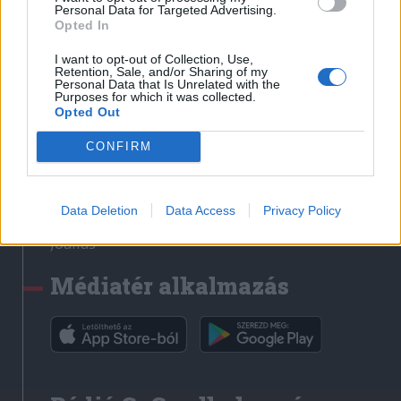
Médiatér
Personal Data for Targeted Advertising.
Opted In
Székely Sport
I want to opt-out of Collection, Use,
Liget
Retention, Sale, and/or Sharing of my
Personal Data that Is Unrelated with the
Krónika
Purposes for which it was collected.
Opted Out
Bihari Napló
Erdélyi Napló
CONFIRM
Főtér
Nőileg
Data Deletion
Data Access
Privacy Policy
Rádió GaGa
Jóállás
Médiatér alkalmazás