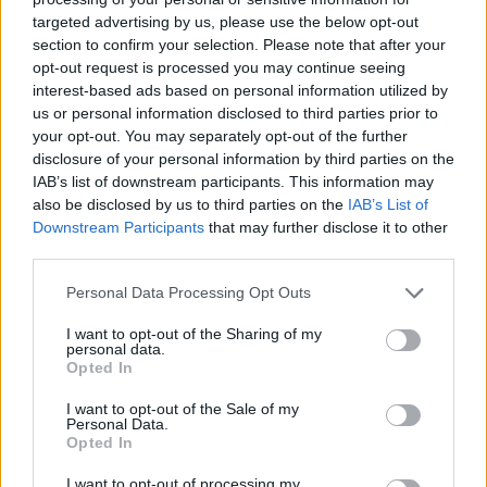
targeted advertising by us, please use the below opt-out
section to confirm your selection. Please note that after your
Hasznos
opt-out request is processed you may continue seeing
interest-based ads based on personal information utilized by
Impresszum
us or personal information disclosed to third parties prior to
your opt-out. You may separately opt-out of the further
Szerzői jogok
disclosure of your personal information by third parties on the
Adatvédelmi tájékoztató
IAB’s list of downstream participants. This information may
Cookie-kezelési tájékoztató
also be disclosed by us to third parties on the
IAB’s List of
Downstream Participants
that may further disclose it to other
Hozzászólási szabályzat
third parties.
Nyomtatott lapjaink archívuma
Székely Hírmondó archívuma
Personal Data Processing Opt Outs
Médiaajánlat
I want to opt-out of the Sharing of my
personal data.
Opted In
Látogatottsági adatok
I want to opt-out of the Sale of my
Personal Data.
Sütibeállítások
Opted In
I want to opt-out of processing my