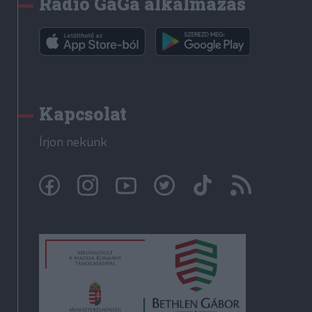
Rádió GaGa alkalmazás
Kapcsolat
Írjon nekünk