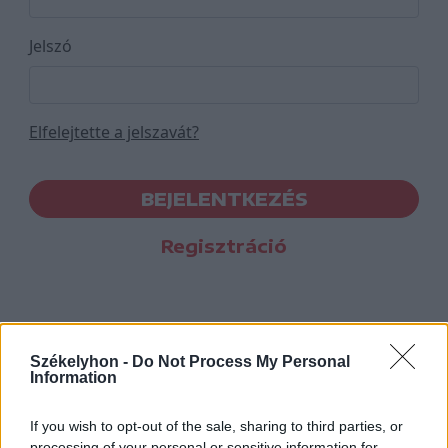
Jelszó
Elfelejtette a jelszavát?
BEJELENTKEZÉS
Regisztráció
Székelyhon -
Do Not Process My Personal
Information
If you wish to opt-out of the sale, sharing to third parties, or
processing of your personal or sensitive information for