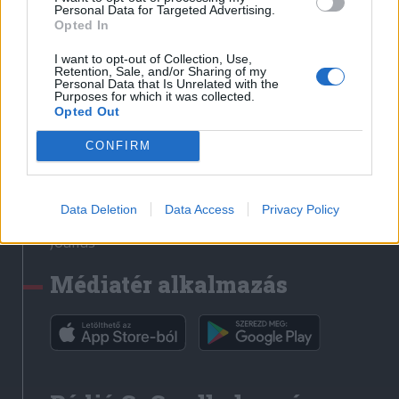
Médiatér
Personal Data for Targeted Advertising.
Opted In
Székely Sport
I want to opt-out of Collection, Use,
Liget
Retention, Sale, and/or Sharing of my
Personal Data that Is Unrelated with the
Krónika
Purposes for which it was collected.
Opted Out
Bihari Napló
Erdélyi Napló
CONFIRM
Főtér
Nőileg
Data Deletion
Data Access
Privacy Policy
Rádió GaGa
Jóállás
Médiatér alkalmazás