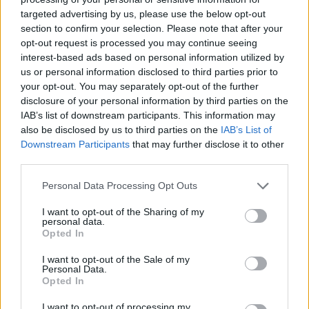
targeted advertising by us, please use the below opt-out
section to confirm your selection. Please note that after your
Hasznos
opt-out request is processed you may continue seeing
interest-based ads based on personal information utilized by
Impresszum
us or personal information disclosed to third parties prior to
your opt-out. You may separately opt-out of the further
Szerzői jogok
disclosure of your personal information by third parties on the
Adatvédelmi tájékoztató
IAB’s list of downstream participants. This information may
Cookie-kezelési tájékoztató
also be disclosed by us to third parties on the
IAB’s List of
Downstream Participants
that may further disclose it to other
Hozzászólási szabályzat
third parties.
Nyomtatott lapjaink archívuma
Székely Hírmondó archívuma
Personal Data Processing Opt Outs
Médiaajánlat
I want to opt-out of the Sharing of my
personal data.
Opted In
Látogatottsági adatok
I want to opt-out of the Sale of my
Personal Data.
Sütibeállítások
Opted In
I want to opt-out of processing my