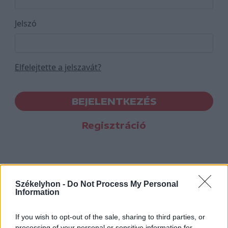
Jelszó
Elfelejtette a jelszavát?
BEJELENTKEZÉS
Regisztráció
Székelyhon -
Do Not Process My Personal
Information
If you wish to opt-out of the sale, sharing to third parties, or
processing of your personal or sensitive information for