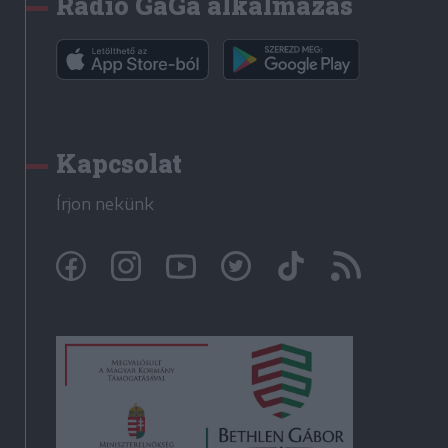
Rádió GaGa alkalmazás
Kapcsolat
Írjon nekünk