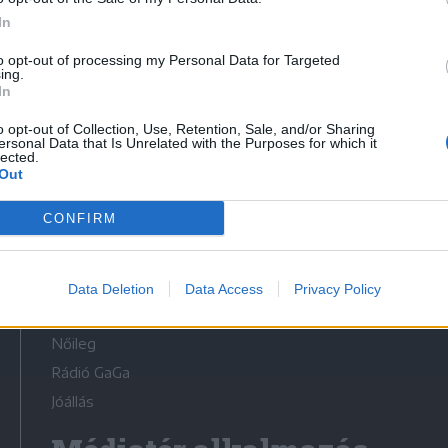
In
to opt-out of processing my Personal Data for Targeted
ing.
In
Médiatér
o opt-out of Collection, Use, Retention, Sale, and/or Sharing
ersonal Data that Is Unrelated with the Purposes for which it
lected.
Székely Sport
Out
Liget
CONFIRM
Krónika
Bihari Napló
Erdélyi Napló
Data Deletion
Data Access
Privacy Policy
Főtér
Nőileg
Rádió GaGa
Jóállás