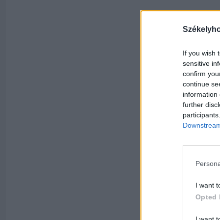
Székelyh
If you wish 
sensitive in
confirm you
continue se
information 
further disc
participants
Downstream 
Persona
I want t
Opted 
I want t