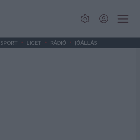
•
•
•
SPORT
LIGET
RÁDIÓ
JÓÁLLÁS