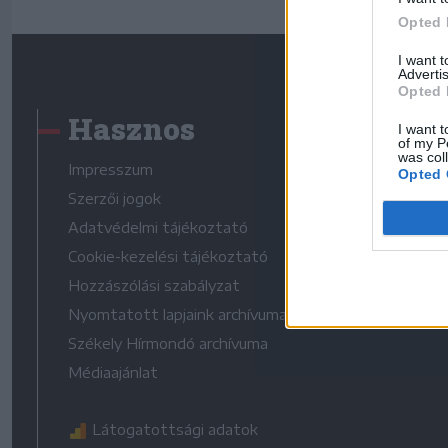
Opted 
I want 
Advertis
Opted 
Hasznos
I want t
of my P
was col
Impresszum
Opted 
Szerzői jogok
Adatvédelmi tájékoztató
Cookie-kezelési tájékoztató
Hozzászólási szabályzat
Nyomtatott lapjaink archívuma
Székely Hírmondó archívuma
Médiaajánlat
Látogatottsági adatok