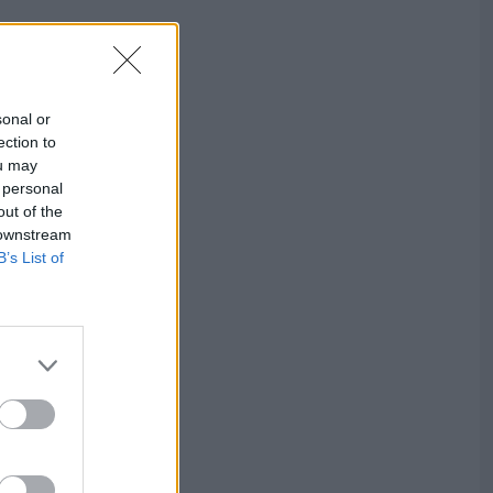
sonal or
ection to
ou may
 personal
out of the
 downstream
B’s List of