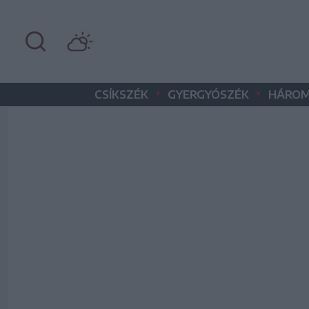
•
•
CSÍKSZÉK
GYERGYÓSZÉK
HÁROM