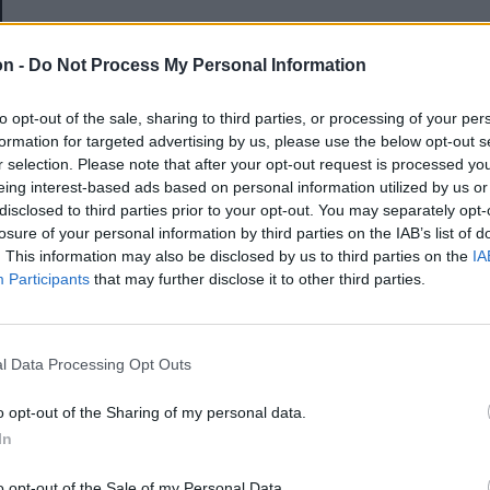
E-mail-cím
on -
Do Not Process My Personal Information
to opt-out of the sale, sharing to third parties, or processing of your per
Jelszó
formation for targeted advertising by us, please use the below opt-out s
r selection. Please note that after your opt-out request is processed y
eing interest-based ads based on personal information utilized by us or
disclosed to third parties prior to your opt-out. You may separately opt-
Elfelejtette a jelszavát?
losure of your personal information by third parties on the IAB’s list of
. This information may also be disclosed by us to third parties on the
IA
Participants
that may further disclose it to other third parties.
BEJELENTKEZÉS
Regisztráció
l Data Processing Opt Outs
o opt-out of the Sharing of my personal data.
In
o opt-out of the Sale of my Personal Data.