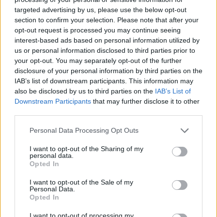
targeted advertising by us, please use the below opt-out
section to confirm your selection. Please note that after your
Hasznos
opt-out request is processed you may continue seeing
interest-based ads based on personal information utilized by
Impresszum
us or personal information disclosed to third parties prior to
your opt-out. You may separately opt-out of the further
Szerzői jogok
disclosure of your personal information by third parties on the
Adatvédelmi tájékoztató
IAB’s list of downstream participants. This information may
Cookie-kezelési tájékoztató
also be disclosed by us to third parties on the
IAB’s List of
Downstream Participants
that may further disclose it to other
Hozzászólási szabályzat
third parties.
Nyomtatott lapjaink archívuma
Székely Hírmondó archívuma
Personal Data Processing Opt Outs
Médiaajánlat
I want to opt-out of the Sharing of my
personal data.
Opted In
Látogatottsági adatok
I want to opt-out of the Sale of my
Personal Data.
Sütibeállítások
Opted In
I want to opt-out of processing my