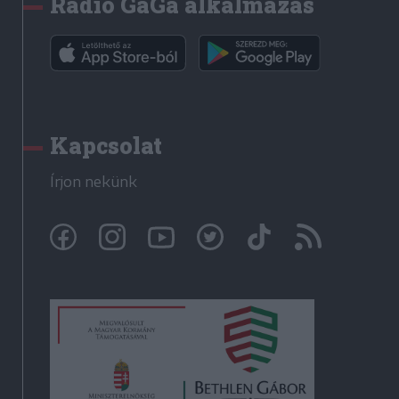
Rádió GaGa alkalmazás
Kapcsolat
Írjon nekünk