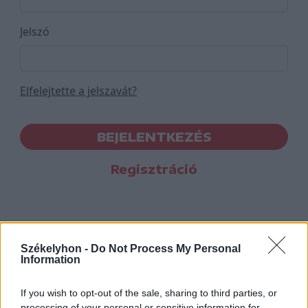
Jelszó
Elfelejtette a jelszavát?
BEJELENTKEZÉS
Regisztráció
Székelyhon -
Do Not Process My Personal
Information
If you wish to opt-out of the sale, sharing to third parties, or
processing of your personal or sensitive information for