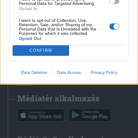
Médiatér
Personal Data for Targeted Advertising.
Opted In
Székely Sport
I want to opt-out of Collection, Use,
Liget
Retention, Sale, and/or Sharing of my
Personal Data that Is Unrelated with the
Krónika
Purposes for which it was collected.
Opted Out
Bihari Napló
Erdélyi Napló
CONFIRM
Főtér
Nőileg
Data Deletion
Data Access
Privacy Policy
Rádió GaGa
Jóállás
Médiatér alkalmazás