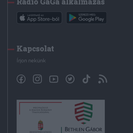
Rádió GaGa alkalmazás
Kapcsolat
Írjon nekünk