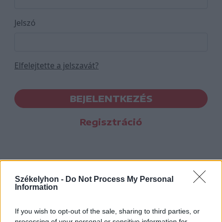
Jelszó
Elfelejtette a jelszavát?
BEJELENTKEZÉS
Regisztráció
Székelyhon -
Do Not Process My Personal
Information
If you wish to opt-out of the sale, sharing to third parties, or
processing of your personal or sensitive information for