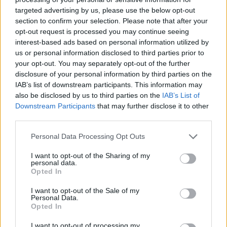
targeted advertising by us, please use the below opt-out
section to confirm your selection. Please note that after your
Hasznos
opt-out request is processed you may continue seeing
interest-based ads based on personal information utilized by
Impresszum
us or personal information disclosed to third parties prior to
your opt-out. You may separately opt-out of the further
Szerzői jogok
disclosure of your personal information by third parties on the
Adatvédelmi tájékoztató
IAB’s list of downstream participants. This information may
Cookie-kezelési tájékoztató
also be disclosed by us to third parties on the
IAB’s List of
Downstream Participants
that may further disclose it to other
Hozzászólási szabályzat
third parties.
Nyomtatott lapjaink archívuma
Székely Hírmondó archívuma
Personal Data Processing Opt Outs
Médiaajánlat
I want to opt-out of the Sharing of my
personal data.
Opted In
Látogatottsági adatok
I want to opt-out of the Sale of my
Personal Data.
Sütibeállítások
Opted In
I want to opt-out of processing my