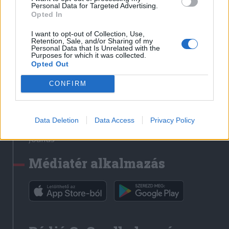
Médiatér
Personal Data for Targeted Advertising.
Opted In
Székely Sport
I want to opt-out of Collection, Use,
Liget
Retention, Sale, and/or Sharing of my
Personal Data that Is Unrelated with the
Krónika
Purposes for which it was collected.
Opted Out
Bihari Napló
Erdélyi Napló
CONFIRM
Főtér
Nőileg
Data Deletion
Data Access
Privacy Policy
Rádió GaGa
Jóállás
Médiatér alkalmazás