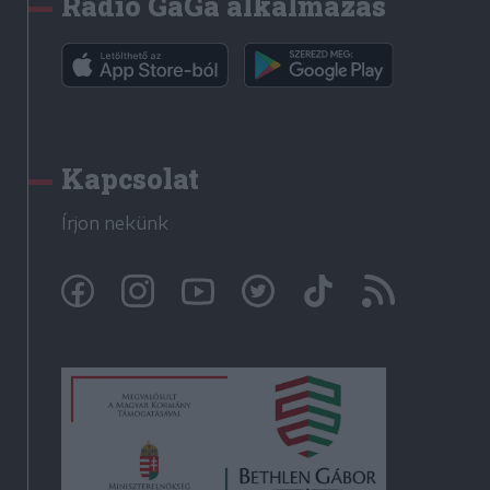
Rádió GaGa alkalmazás
Kapcsolat
Írjon nekünk