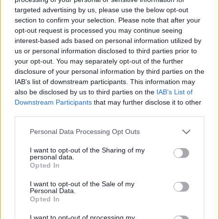
targeted advertising by us, please use the below opt-out
section to confirm your selection. Please note that after your
Hasznos
opt-out request is processed you may continue seeing
interest-based ads based on personal information utilized by
Impresszum
us or personal information disclosed to third parties prior to
your opt-out. You may separately opt-out of the further
Szerzői jogok
disclosure of your personal information by third parties on the
Adatvédelmi tájékoztató
IAB’s list of downstream participants. This information may
Cookie-kezelési tájékoztató
also be disclosed by us to third parties on the
IAB’s List of
Downstream Participants
that may further disclose it to other
Hozzászólási szabályzat
third parties.
Nyomtatott lapjaink archívuma
Székely Hírmondó archívuma
Personal Data Processing Opt Outs
Médiaajánlat
I want to opt-out of the Sharing of my
personal data.
Opted In
Látogatottsági adatok
I want to opt-out of the Sale of my
Personal Data.
Sütibeállítások
Opted In
I want to opt-out of processing my