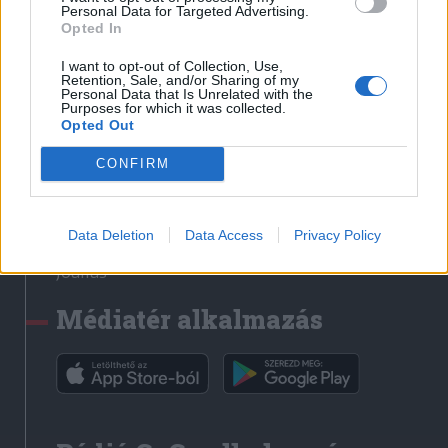
Médiatér
Personal Data for Targeted Advertising.
Opted In
Székely Sport
I want to opt-out of Collection, Use,
Liget
Retention, Sale, and/or Sharing of my
Personal Data that Is Unrelated with the
Krónika
Purposes for which it was collected.
Opted Out
Bihari Napló
Erdélyi Napló
CONFIRM
Főtér
Nőileg
Data Deletion
Data Access
Privacy Policy
Rádió GaGa
Jóállás
Médiatér alkalmazás