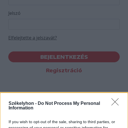
Jelszó
Elfelejtette a jelszavát?
BEJELENTKEZÉS
Regisztráció
Székelyhon -
Do Not Process My Personal
Information
If you wish to opt-out of the sale, sharing to third parties, or
processing of your personal or sensitive information for