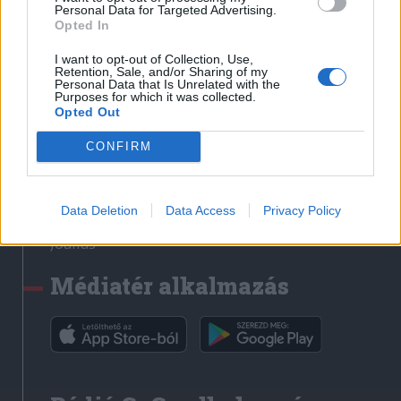
Médiatér
Personal Data for Targeted Advertising.
Opted In
Székely Sport
I want to opt-out of Collection, Use,
Liget
Retention, Sale, and/or Sharing of my
Personal Data that Is Unrelated with the
Krónika
Purposes for which it was collected.
Opted Out
Bihari Napló
Erdélyi Napló
CONFIRM
Főtér
Nőileg
Data Deletion
Data Access
Privacy Policy
Rádió GaGa
Jóállás
Médiatér alkalmazás