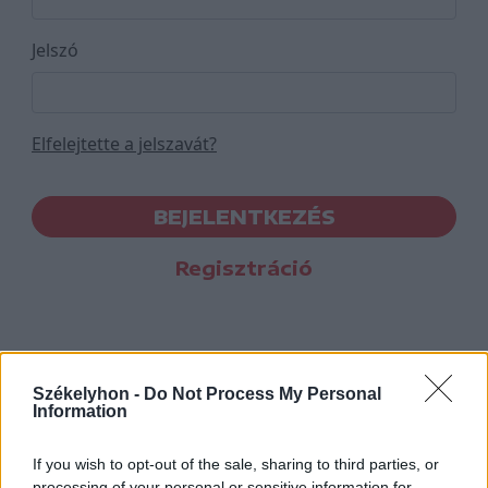
Jelszó
Elfelejtette a jelszavát?
BEJELENTKEZÉS
Regisztráció
Székelyhon -
Do Not Process My Personal
Information
If you wish to opt-out of the sale, sharing to third parties, or
processing of your personal or sensitive information for