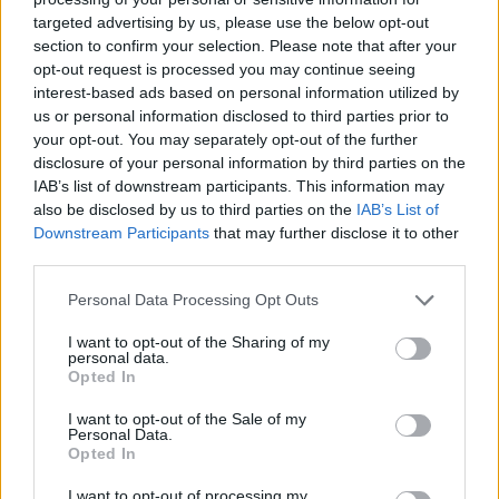
targeted advertising by us, please use the below opt-out
section to confirm your selection. Please note that after your
Hasznos
opt-out request is processed you may continue seeing
interest-based ads based on personal information utilized by
Impresszum
us or personal information disclosed to third parties prior to
your opt-out. You may separately opt-out of the further
Szerzői jogok
disclosure of your personal information by third parties on the
Adatvédelmi tájékoztató
IAB’s list of downstream participants. This information may
Cookie-kezelési tájékoztató
also be disclosed by us to third parties on the
IAB’s List of
Downstream Participants
that may further disclose it to other
Hozzászólási szabályzat
third parties.
Nyomtatott lapjaink archívuma
Székely Hírmondó archívuma
Personal Data Processing Opt Outs
Médiaajánlat
I want to opt-out of the Sharing of my
personal data.
Opted In
Látogatottsági adatok
I want to opt-out of the Sale of my
Personal Data.
Sütibeállítások
Opted In
I want to opt-out of processing my