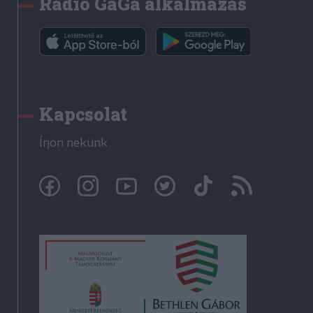
Rádió GaGa alkalmazás
Kapcsolat
Írjon nekünk