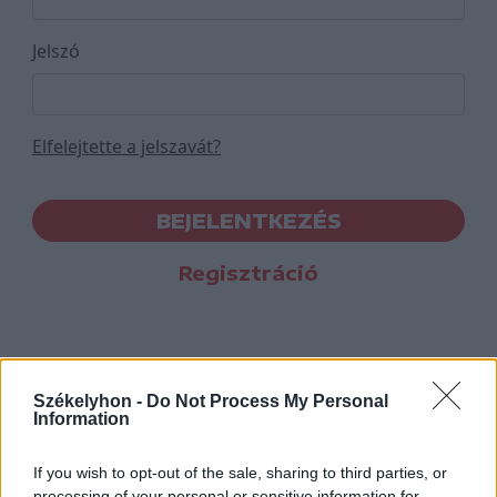
Jelszó
Elfelejtette a jelszavát?
BEJELENTKEZÉS
Regisztráció
Székelyhon -
Do Not Process My Personal
Information
If you wish to opt-out of the sale, sharing to third parties, or
processing of your personal or sensitive information for