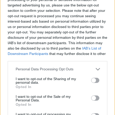
targeted advertising by us, please use the below opt-out
section to confirm your selection. Please note that after your
Hasznos
opt-out request is processed you may continue seeing
interest-based ads based on personal information utilized by
Impresszum
us or personal information disclosed to third parties prior to
your opt-out. You may separately opt-out of the further
Szerzői jogok
disclosure of your personal information by third parties on the
Adatvédelmi tájékoztató
IAB’s list of downstream participants. This information may
Cookie-kezelési tájékoztató
also be disclosed by us to third parties on the
IAB’s List of
Downstream Participants
that may further disclose it to other
Hozzászólási szabályzat
third parties.
Nyomtatott lapjaink archívuma
Székely Hírmondó archívuma
Personal Data Processing Opt Outs
Médiaajánlat
I want to opt-out of the Sharing of my
personal data.
Opted In
Látogatottsági adatok
I want to opt-out of the Sale of my
Personal Data.
Sütibeállítások
Opted In
I want to opt-out of processing my