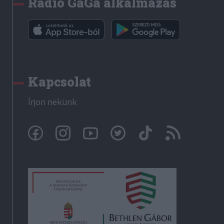
Rádió GaGa alkalmazás
Kapcsolat
Írjon nekünk