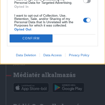
Médiatér
Personal Data for Targeted Advertising.
Opted In
Székely Sport
I want to opt-out of Collection, Use,
Liget
Retention, Sale, and/or Sharing of my
Personal Data that Is Unrelated with the
Krónika
Purposes for which it was collected.
Opted Out
Bihari Napló
Erdélyi Napló
CONFIRM
Főtér
Nőileg
Data Deletion
Data Access
Privacy Policy
Rádió GaGa
Jóállás
Médiatér alkalmazás