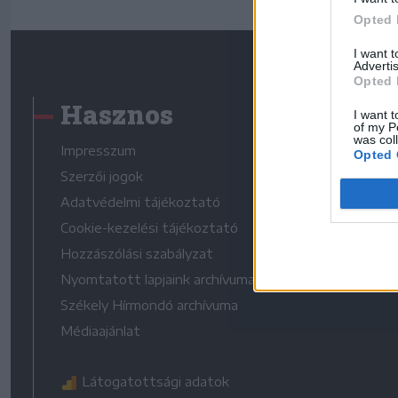
Opted 
I want 
Advertis
Opted 
Hasznos
I want t
of my P
was col
Impresszum
Opted 
Szerzői jogok
Adatvédelmi tájékoztató
Cookie-kezelési tájékoztató
Hozzászólási szabályzat
Nyomtatott lapjaink archívuma
Székely Hírmondó archívuma
Médiaajánlat
Látogatottsági adatok