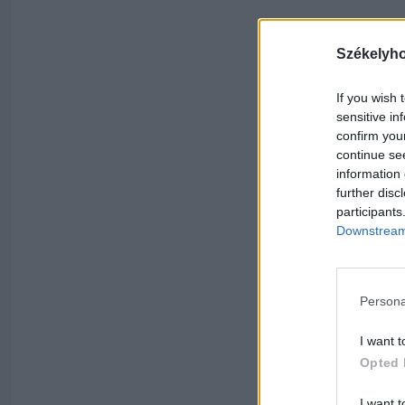
Székelyh
If you wish 
sensitive in
confirm you
continue se
information 
further disc
participants
Downstream 
Persona
I want t
Opted 
I want t