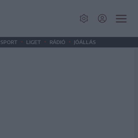
•
•
•
SPORT
LIGET
RÁDIÓ
JÓÁLLÁS