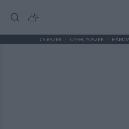
•
•
CSÍKSZÉK
GYERGYÓSZÉK
HÁROM