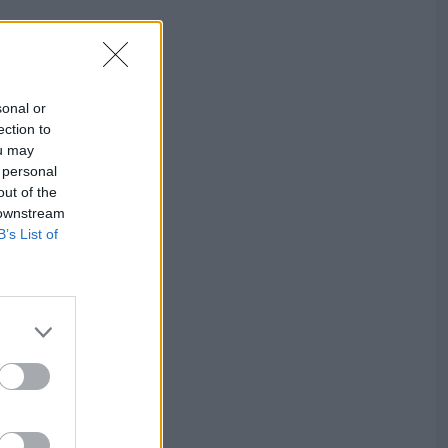
sonal or
ection to
ou may
 personal
out of the
 downstream
B’s List of