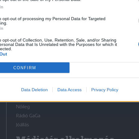
In
to opt-out of processing my Personal Data for Targeted
ing.
In
Médiatér
o opt-out of Collection, Use, Retention, Sale, and/or Sharing
ersonal Data that Is Unrelated with the Purposes for which it
lected.
Székely Sport
Out
Liget
CONFIRM
Krónika
Bihari Napló
Erdélyi Napló
Data Deletion
Data Access
Privacy Policy
Főtér
Nőileg
Rádió GaGa
Jóállás