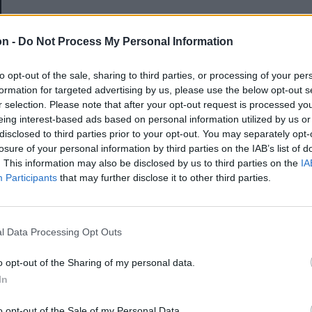
E-mail-cím
on -
Do Not Process My Personal Information
to opt-out of the sale, sharing to third parties, or processing of your per
Jelszó
formation for targeted advertising by us, please use the below opt-out s
r selection. Please note that after your opt-out request is processed y
eing interest-based ads based on personal information utilized by us or
disclosed to third parties prior to your opt-out. You may separately opt-
Elfelejtette a jelszavát?
losure of your personal information by third parties on the IAB’s list of
. This information may also be disclosed by us to third parties on the
IA
Participants
that may further disclose it to other third parties.
BEJELENTKEZÉS
Regisztráció
l Data Processing Opt Outs
o opt-out of the Sharing of my personal data.
In
o opt-out of the Sale of my Personal Data.