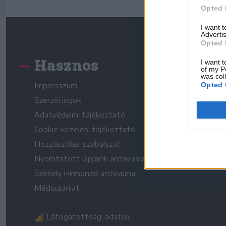
Opted 
I want 
Advertis
Opted 
Hasznos
I want t
of my P
was col
Opted 
Impresszum
Szerzői jogok
Adatvédelmi tájékoztató
Cookie-kezelési tájékoztató
Hozzászólási szabályzat
Nyomtatott lapjaink archívuma
Székely Hírmondó archívuma
Médiaajánlat
Látogatottsági adatok