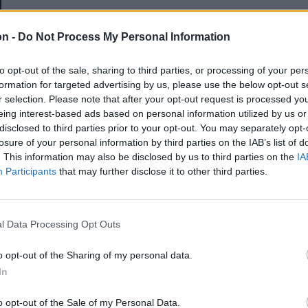
E-mail-cím
on -
Do Not Process My Personal Information
to opt-out of the sale, sharing to third parties, or processing of your per
Jelszó
formation for targeted advertising by us, please use the below opt-out s
r selection. Please note that after your opt-out request is processed y
eing interest-based ads based on personal information utilized by us or
disclosed to third parties prior to your opt-out. You may separately opt-
Elfelejtette a jelszavát?
losure of your personal information by third parties on the IAB’s list of
. This information may also be disclosed by us to third parties on the
IA
Participants
that may further disclose it to other third parties.
BEJELENTKEZÉS
Regisztráció
l Data Processing Opt Outs
o opt-out of the Sharing of my personal data.
In
o opt-out of the Sale of my Personal Data.