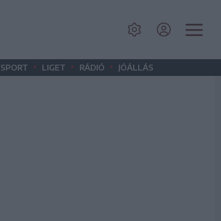
•
•
•
SPORT
LIGET
RÁDIÓ
JÓÁLLÁS