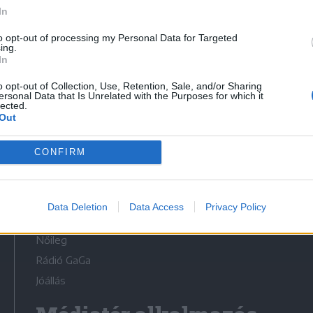
In
to opt-out of processing my Personal Data for Targeted
ing.
In
Médiatér
o opt-out of Collection, Use, Retention, Sale, and/or Sharing
ersonal Data that Is Unrelated with the Purposes for which it
lected.
Out
Székely Sport
Liget
CONFIRM
Krónika
Bihari Napló
Erdélyi Napló
Data Deletion
Data Access
Privacy Policy
Főtér
Nőileg
Rádió GaGa
Jóállás