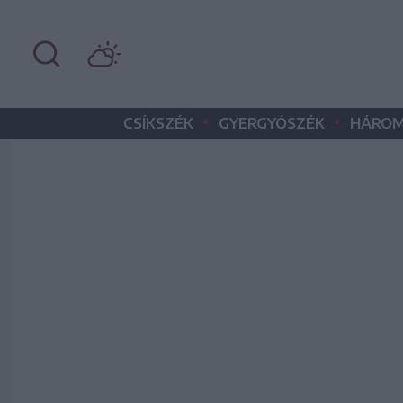
•
•
CSÍKSZÉK
GYERGYÓSZÉK
HÁROM