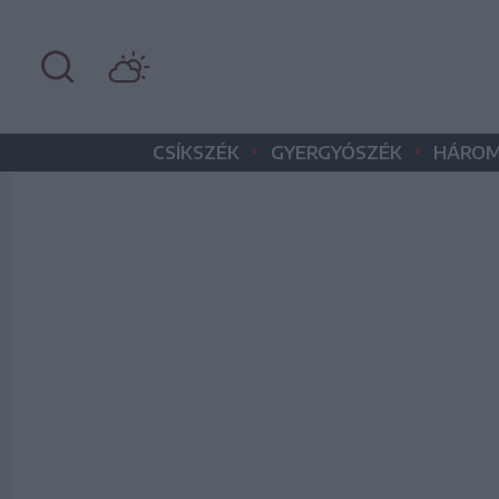
•
•
CSÍKSZÉK
GYERGYÓSZÉK
HÁROM