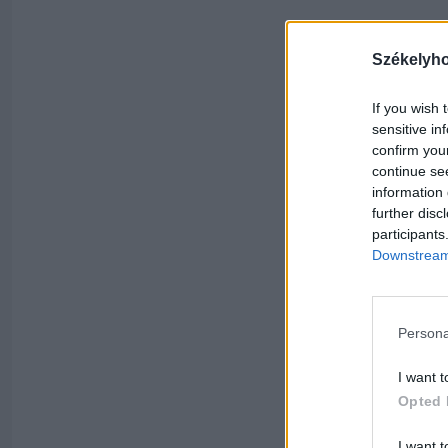
Székelyh
If you wish 
sensitive in
confirm you
continue se
information 
further disc
participants
Downstream 
Persona
I want t
Opted 
I want t