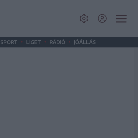
•
•
•
SPORT
LIGET
RÁDIÓ
JÓÁLLÁS