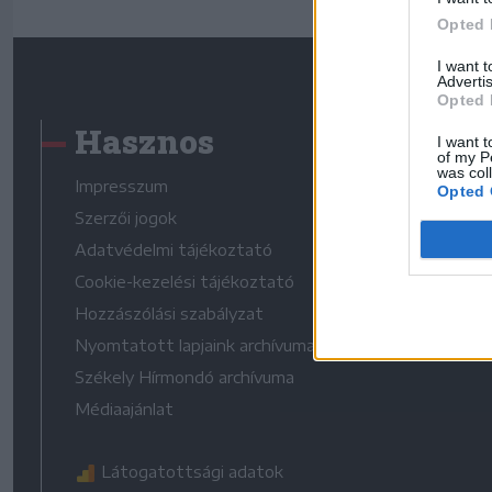
Opted 
I want 
Advertis
Opted 
Hasznos
I want t
of my P
was col
Impresszum
Opted 
Szerzői jogok
Adatvédelmi tájékoztató
Cookie-kezelési tájékoztató
Hozzászólási szabályzat
Nyomtatott lapjaink archívuma
Székely Hírmondó archívuma
Médiaajánlat
Látogatottsági adatok