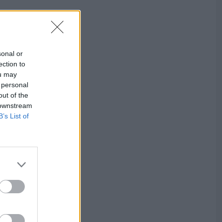
sonal or
ection to
ou may
 personal
out of the
 downstream
B’s List of