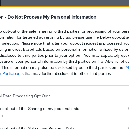
E-mail-cím
on -
Do Not Process My Personal Information
to opt-out of the sale, sharing to third parties, or processing of your per
Jelszó
formation for targeted advertising by us, please use the below opt-out s
r selection. Please note that after your opt-out request is processed y
eing interest-based ads based on personal information utilized by us or
disclosed to third parties prior to your opt-out. You may separately opt-
Elfelejtette a jelszavát?
losure of your personal information by third parties on the IAB’s list of
. This information may also be disclosed by us to third parties on the
IA
Participants
that may further disclose it to other third parties.
BEJELENTKEZÉS
Regisztráció
l Data Processing Opt Outs
o opt-out of the Sharing of my personal data.
In
o opt-out of the Sale of my Personal Data.