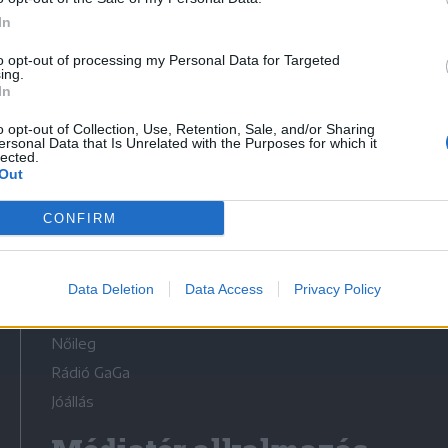
In
to opt-out of processing my Personal Data for Targeted
ing.
In
Médiatér
o opt-out of Collection, Use, Retention, Sale, and/or Sharing
ersonal Data that Is Unrelated with the Purposes for which it
lected.
Székely Sport
Out
Liget
CONFIRM
Krónika
Bihari Napló
Erdélyi Napló
Data Deletion
Data Access
Privacy Policy
Főtér
Nőileg
Rádió GaGa
Jóállás