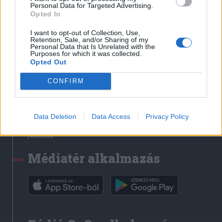
Médiatér
Personal Data for Targeted Advertising.
Opted In
Székely Sport
I want to opt-out of Collection, Use,
Liget
Retention, Sale, and/or Sharing of my
Personal Data that Is Unrelated with the
Krónika
Purposes for which it was collected.
Opted Out
Bihari Napló
Erdélyi Napló
CONFIRM
Főtér
Nőileg
Data Deletion
Data Access
Privacy Policy
Rádió GaGa
Jóállás
Médiatér alkalmazás