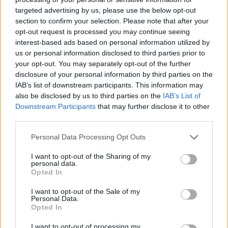
targeted advertising by us, please use the below opt-out
section to confirm your selection. Please note that after your
Hasznos
opt-out request is processed you may continue seeing
interest-based ads based on personal information utilized by
Impresszum
us or personal information disclosed to third parties prior to
your opt-out. You may separately opt-out of the further
Szerzői jogok
disclosure of your personal information by third parties on the
Adatvédelmi tájékoztató
IAB’s list of downstream participants. This information may
Cookie-kezelési tájékoztató
also be disclosed by us to third parties on the
IAB’s List of
Downstream Participants
that may further disclose it to other
Hozzászólási szabályzat
third parties.
Nyomtatott lapjaink archívuma
Székely Hírmondó archívuma
Personal Data Processing Opt Outs
Médiaajánlat
I want to opt-out of the Sharing of my
personal data.
Opted In
Látogatottsági adatok
I want to opt-out of the Sale of my
Personal Data.
Sütibeállítások
Opted In
I want to opt-out of processing my