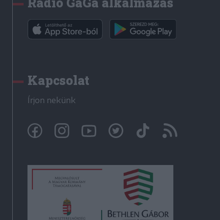
Rádió GaGa alkalmazás
Kapcsolat
Írjon nekünk