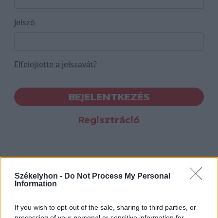
Jelszó
Elfelejtette a jelszavát?
BEJELENTKEZÉS
Regisztráció
Székelyhon -
Do Not Process My Personal
Information
If you wish to opt-out of the sale, sharing to third parties, or
processing of your personal or sensitive information for