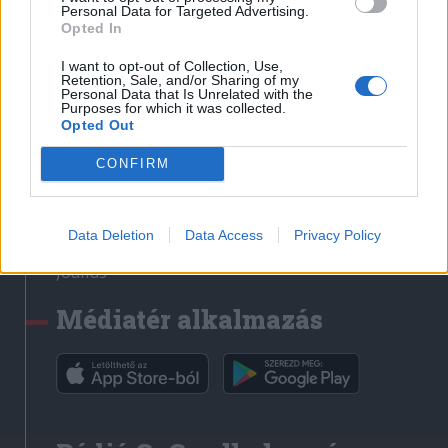
Médiatér
Personal Data for Targeted Advertising.
Opted In
Székely Sport
I want to opt-out of Collection, Use,
Liget
Retention, Sale, and/or Sharing of my
Personal Data that Is Unrelated with the
Krónika
Purposes for which it was collected.
Opted Out
Bihari Napló
Erdélyi Napló
CONFIRM
Főtér
Nőileg
Data Deletion
Data Access
Privacy Policy
Rádió GaGa
Jóállás
Médiatér alkalmazás