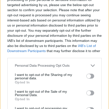
targeted advertising by us, please use the below opt-out
section to confirm your selection. Please note that after your
Hasznos
opt-out request is processed you may continue seeing
interest-based ads based on personal information utilized by
Impresszum
us or personal information disclosed to third parties prior to
your opt-out. You may separately opt-out of the further
Szerzői jogok
disclosure of your personal information by third parties on the
Adatvédelmi tájékoztató
IAB’s list of downstream participants. This information may
Cookie-kezelési tájékoztató
also be disclosed by us to third parties on the
IAB’s List of
Downstream Participants
that may further disclose it to other
Hozzászólási szabályzat
third parties.
Nyomtatott lapjaink archívuma
Székely Hírmondó archívuma
Personal Data Processing Opt Outs
Médiaajánlat
I want to opt-out of the Sharing of my
personal data.
Opted In
Látogatottsági adatok
I want to opt-out of the Sale of my
Personal Data.
Sütibeállítások
Opted In
I want to opt-out of processing my