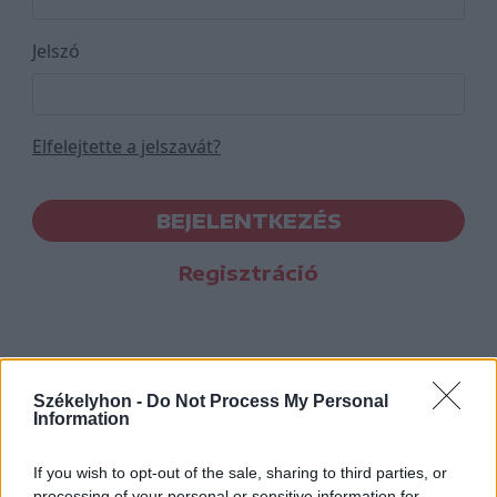
Jelszó
Elfelejtette a jelszavát?
BEJELENTKEZÉS
Regisztráció
Székelyhon -
Do Not Process My Personal
Information
If you wish to opt-out of the sale, sharing to third parties, or
processing of your personal or sensitive information for