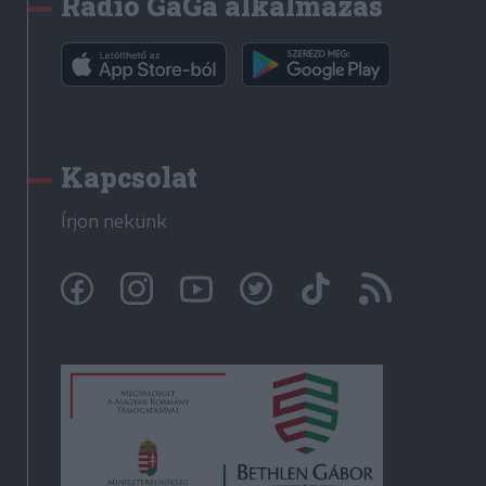
Rádió GaGa alkalmazás
Kapcsolat
Írjon nekünk