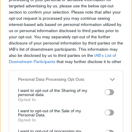
targeted advertising by us, please use the below opt-out
section to confirm your selection. Please note that after your
Hasznos
opt-out request is processed you may continue seeing
interest-based ads based on personal information utilized by
Impresszum
us or personal information disclosed to third parties prior to
your opt-out. You may separately opt-out of the further
Szerzői jogok
disclosure of your personal information by third parties on the
Adatvédelmi tájékoztató
IAB’s list of downstream participants. This information may
Cookie-kezelési tájékoztató
also be disclosed by us to third parties on the
IAB’s List of
Downstream Participants
that may further disclose it to other
Hozzászólási szabályzat
third parties.
Nyomtatott lapjaink archívuma
Székely Hírmondó archívuma
Personal Data Processing Opt Outs
Médiaajánlat
I want to opt-out of the Sharing of my
personal data.
Opted In
Látogatottsági adatok
I want to opt-out of the Sale of my
Personal Data.
Sütibeállítások
Opted In
I want to opt-out of processing my