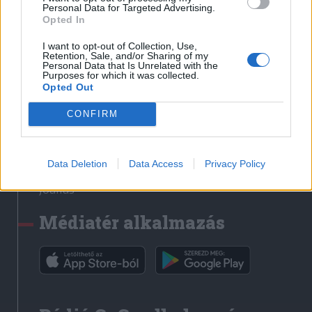
Médiatér
Personal Data for Targeted Advertising.
Opted In
Székely Sport
I want to opt-out of Collection, Use,
Liget
Retention, Sale, and/or Sharing of my
Personal Data that Is Unrelated with the
Krónika
Purposes for which it was collected.
Opted Out
Bihari Napló
Erdélyi Napló
CONFIRM
Főtér
Nőileg
Data Deletion
Data Access
Privacy Policy
Rádió GaGa
Jóállás
Médiatér alkalmazás