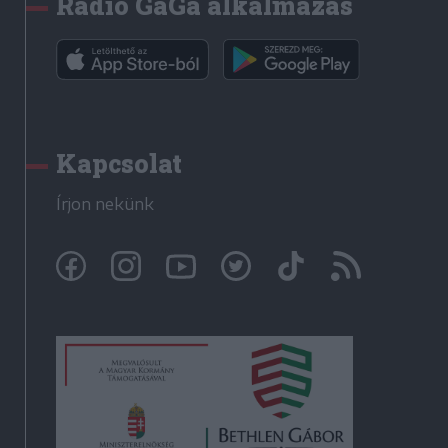
Rádió GaGa alkalmazás
Kapcsolat
Írjon nekünk