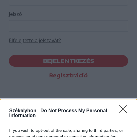
Jelszó
Elfelejtette a jelszavát?
BEJELENTKEZÉS
Regisztráció
Székelyhon -
Do Not Process My Personal
Information
If you wish to opt-out of the sale, sharing to third parties, or
processing of your personal or sensitive information for