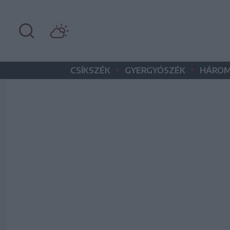
•
•
CSÍKSZÉK
GYERGYÓSZÉK
HÁROM