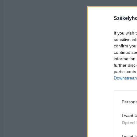
Székelyh
If you wish 
sensitive in
confirm you
continue se
information 
further disc
participants
Downstream 
Persona
I want t
Opted 
I want t