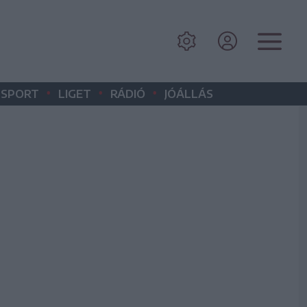
•
•
•
SPORT
LIGET
RÁDIÓ
JÓÁLLÁS