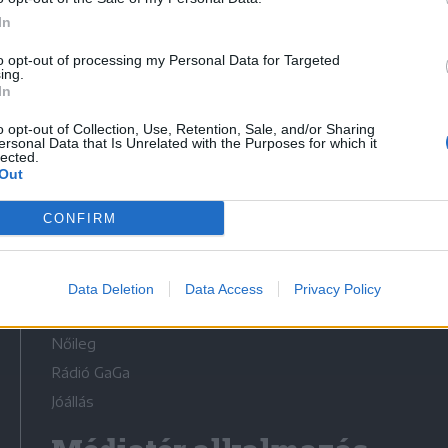
In
to opt-out of processing my Personal Data for Targeted
ing.
In
Médiatér
o opt-out of Collection, Use, Retention, Sale, and/or Sharing
ersonal Data that Is Unrelated with the Purposes for which it
lected.
Székely Sport
Out
Liget
CONFIRM
Krónika
Bihari Napló
Erdélyi Napló
Data Deletion
Data Access
Privacy Policy
Főtér
Nőileg
Rádió GaGa
Jóállás