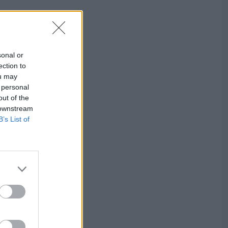
sonal or
ection to
ou may
 personal
out of the
 downstream
B’s List of