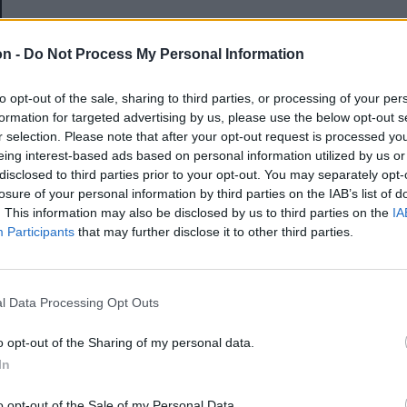
E-mail-cím
on -
Do Not Process My Personal Information
to opt-out of the sale, sharing to third parties, or processing of your per
Jelszó
formation for targeted advertising by us, please use the below opt-out s
r selection. Please note that after your opt-out request is processed y
eing interest-based ads based on personal information utilized by us or
disclosed to third parties prior to your opt-out. You may separately opt-
Elfelejtette a jelszavát?
losure of your personal information by third parties on the IAB’s list of
. This information may also be disclosed by us to third parties on the
IA
Participants
that may further disclose it to other third parties.
BEJELENTKEZÉS
Regisztráció
l Data Processing Opt Outs
o opt-out of the Sharing of my personal data.
In
o opt-out of the Sale of my Personal Data.