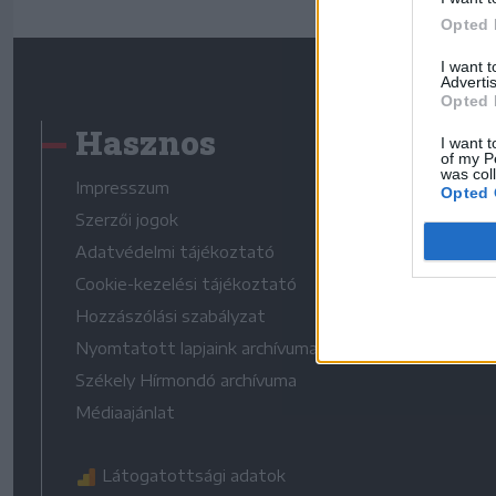
Opted 
I want 
Advertis
Opted 
Hasznos
I want t
of my P
was col
Impresszum
Opted 
Szerzői jogok
Adatvédelmi tájékoztató
Cookie-kezelési tájékoztató
Hozzászólási szabályzat
Nyomtatott lapjaink archívuma
Székely Hírmondó archívuma
Médiaajánlat
Látogatottsági adatok