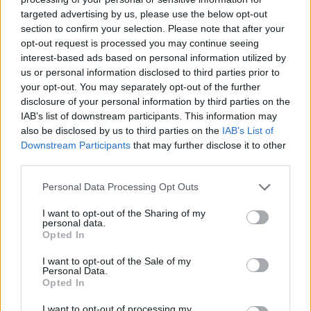
targeted advertising by us, please use the below opt-out
section to confirm your selection. Please note that after your
Hasznos
opt-out request is processed you may continue seeing
interest-based ads based on personal information utilized by
Impresszum
us or personal information disclosed to third parties prior to
your opt-out. You may separately opt-out of the further
Szerzői jogok
disclosure of your personal information by third parties on the
Adatvédelmi tájékoztató
IAB’s list of downstream participants. This information may
Cookie-kezelési tájékoztató
also be disclosed by us to third parties on the
IAB’s List of
Downstream Participants
that may further disclose it to other
Hozzászólási szabályzat
third parties.
Nyomtatott lapjaink archívuma
Székely Hírmondó archívuma
Personal Data Processing Opt Outs
Médiaajánlat
I want to opt-out of the Sharing of my
personal data.
Opted In
Látogatottsági adatok
I want to opt-out of the Sale of my
Personal Data.
Sütibeállítások
Opted In
I want to opt-out of processing my