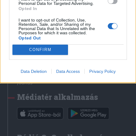
Médiatér
Personal Data for Targeted Advertising.
Opted In
Székely Sport
I want to opt-out of Collection, Use,
Liget
Retention, Sale, and/or Sharing of my
Personal Data that Is Unrelated with the
Krónika
Purposes for which it was collected.
Opted Out
Bihari Napló
Erdélyi Napló
CONFIRM
Főtér
Nőileg
Data Deletion
Data Access
Privacy Policy
Rádió GaGa
Jóállás
Médiatér alkalmazás