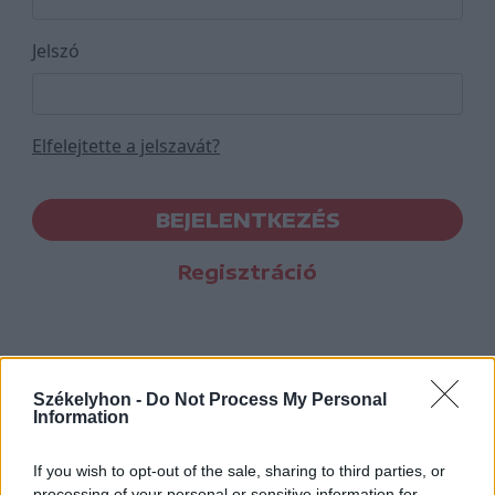
Jelszó
Elfelejtette a jelszavát?
BEJELENTKEZÉS
Regisztráció
Székelyhon -
Do Not Process My Personal
Information
If you wish to opt-out of the sale, sharing to third parties, or
processing of your personal or sensitive information for