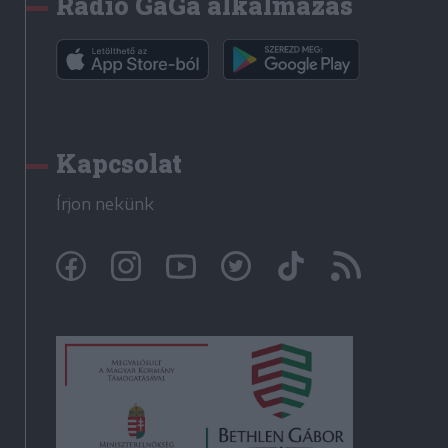
Rádió GaGa alkalmazás
Kapcsolat
Írjon nekünk