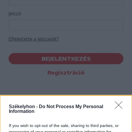
Jelszó
Elfelejtette a jelszavát?
BEJELENTKEZÉS
Regisztráció
Székelyhon -
Do Not Process My Personal
Information
If you wish to opt-out of the sale, sharing to third parties, or
processing of your personal or sensitive information for