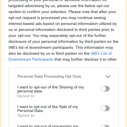
targeted advertising by us, please use the below opt-out
section to confirm your selection. Please note that after your
Hasznos
opt-out request is processed you may continue seeing
interest-based ads based on personal information utilized by
Impresszum
us or personal information disclosed to third parties prior to
your opt-out. You may separately opt-out of the further
Szerzői jogok
disclosure of your personal information by third parties on the
Adatvédelmi tájékoztató
IAB’s list of downstream participants. This information may
Cookie-kezelési tájékoztató
also be disclosed by us to third parties on the
IAB’s List of
Downstream Participants
that may further disclose it to other
Hozzászólási szabályzat
third parties.
Nyomtatott lapjaink archívuma
Székely Hírmondó archívuma
Personal Data Processing Opt Outs
Médiaajánlat
I want to opt-out of the Sharing of my
personal data.
Opted In
Látogatottsági adatok
I want to opt-out of the Sale of my
Personal Data.
Sütibeállítások
Opted In
I want to opt-out of processing my