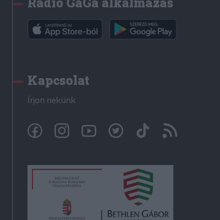
Rádió GaGa alkalmazás
Kapcsolat
Írjon nekünk