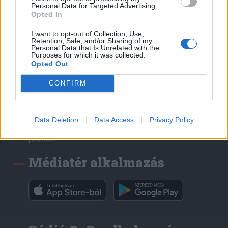
Médiatér
Personal Data for Targeted Advertising.
Opted In
Székely Sport
I want to opt-out of Collection, Use,
Liget
Retention, Sale, and/or Sharing of my
Personal Data that Is Unrelated with the
Krónika
Purposes for which it was collected.
Opted Out
Bihari Napló
Erdélyi Napló
CONFIRM
Főtér
Nőileg
Data Deletion
Data Access
Privacy Policy
Rádió GaGa
Jóállás
Médiatér alkalmazás