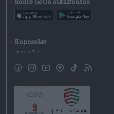
Rádió GaGa alkalmazás
Kapcsolat
Írjon nekünk