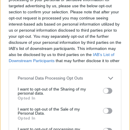
targeted advertising by us, please use the below opt-out
section to confirm your selection. Please note that after your
Hasznos
opt-out request is processed you may continue seeing
interest-based ads based on personal information utilized by
Impresszum
us or personal information disclosed to third parties prior to
your opt-out. You may separately opt-out of the further
Szerzői jogok
disclosure of your personal information by third parties on the
Adatvédelmi tájékoztató
IAB’s list of downstream participants. This information may
Cookie-kezelési tájékoztató
also be disclosed by us to third parties on the
IAB’s List of
Downstream Participants
that may further disclose it to other
Hozzászólási szabályzat
third parties.
Nyomtatott lapjaink archívuma
Székely Hírmondó archívuma
Personal Data Processing Opt Outs
Médiaajánlat
I want to opt-out of the Sharing of my
personal data.
Opted In
Látogatottsági adatok
I want to opt-out of the Sale of my
Personal Data.
Sütibeállítások
Opted In
I want to opt-out of processing my