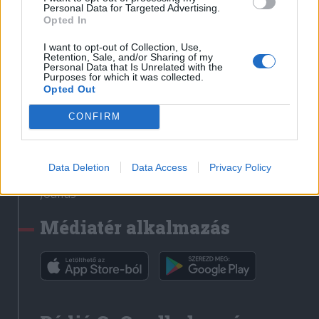
Médiatér
Personal Data for Targeted Advertising.
Opted In
Székely Sport
I want to opt-out of Collection, Use,
Liget
Retention, Sale, and/or Sharing of my
Personal Data that Is Unrelated with the
Krónika
Purposes for which it was collected.
Opted Out
Bihari Napló
Erdélyi Napló
CONFIRM
Főtér
Nőileg
Data Deletion
Data Access
Privacy Policy
Rádió GaGa
Jóállás
Médiatér alkalmazás