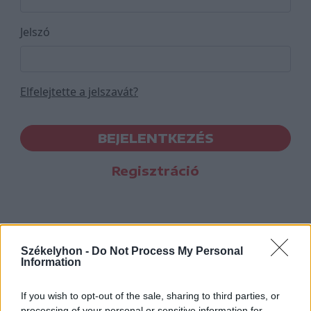
Jelszó
Elfelejtette a jelszavát?
BEJELENTKEZÉS
Regisztráció
Székelyhon -
Do Not Process My Personal
Information
If you wish to opt-out of the sale, sharing to third parties, or
processing of your personal or sensitive information for