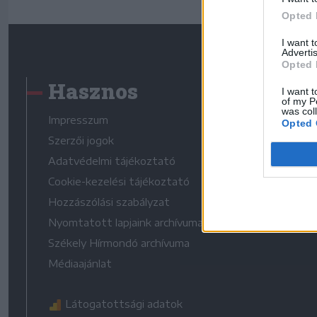
Opted 
I want 
Advertis
Opted 
Hasznos
I want t
of my P
was col
Impresszum
Opted 
Szerzői jogok
Adatvédelmi tájékoztató
Cookie-kezelési tájékoztató
Hozzászólási szabályzat
Nyomtatott lapjaink archívuma
Székely Hírmondó archívuma
Médiaajánlat
Látogatottsági adatok