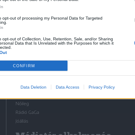
In
to opt-out of processing my Personal Data for Targeted
ing.
In
Médiatér
o opt-out of Collection, Use, Retention, Sale, and/or Sharing
ersonal Data that Is Unrelated with the Purposes for which it
lected.
Székely Sport
Out
Liget
CONFIRM
Krónika
Bihari Napló
Erdélyi Napló
Data Deletion
Data Access
Privacy Policy
Főtér
Nőileg
Rádió GaGa
Jóállás