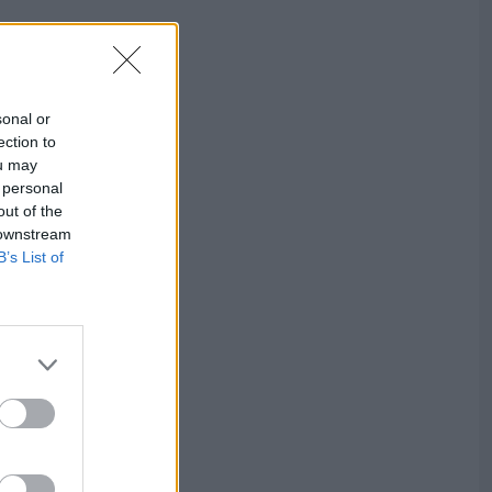
sonal or
ection to
ou may
 personal
out of the
 downstream
B’s List of