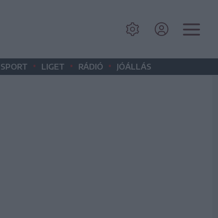
•
•
•
SPORT
LIGET
RÁDIÓ
JÓÁLLÁS