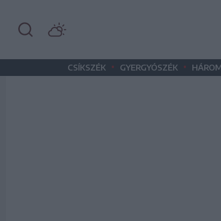
•
•
CSÍKSZÉK
GYERGYÓSZÉK
HÁROM