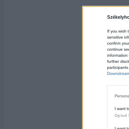
Székelyh
If you wish 
sensitive in
confirm you
continue se
information 
further disc
participants
Downstream 
Persona
I want t
Opted 
I want t