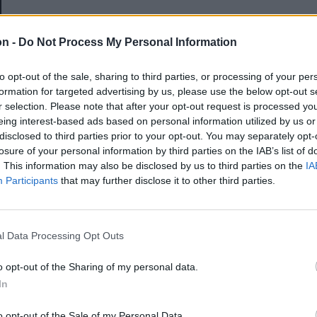
E-mail-cím
on -
Do Not Process My Personal Information
to opt-out of the sale, sharing to third parties, or processing of your per
Jelszó
formation for targeted advertising by us, please use the below opt-out s
r selection. Please note that after your opt-out request is processed y
eing interest-based ads based on personal information utilized by us or
disclosed to third parties prior to your opt-out. You may separately opt-
Elfelejtette a jelszavát?
losure of your personal information by third parties on the IAB’s list of
. This information may also be disclosed by us to third parties on the
IA
Participants
that may further disclose it to other third parties.
BEJELENTKEZÉS
Regisztráció
l Data Processing Opt Outs
o opt-out of the Sharing of my personal data.
In
o opt-out of the Sale of my Personal Data.