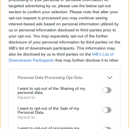
targeted advertising by us, please use the below opt-out
section to confirm your selection. Please note that after your
Hasznos
opt-out request is processed you may continue seeing
interest-based ads based on personal information utilized by
Impresszum
us or personal information disclosed to third parties prior to
your opt-out. You may separately opt-out of the further
Szerzői jogok
disclosure of your personal information by third parties on the
Adatvédelmi tájékoztató
IAB’s list of downstream participants. This information may
Cookie-kezelési tájékoztató
also be disclosed by us to third parties on the
IAB’s List of
Downstream Participants
that may further disclose it to other
Hozzászólási szabályzat
third parties.
Nyomtatott lapjaink archívuma
Székely Hírmondó archívuma
Personal Data Processing Opt Outs
Médiaajánlat
I want to opt-out of the Sharing of my
personal data.
Opted In
Látogatottsági adatok
I want to opt-out of the Sale of my
Personal Data.
Sütibeállítások
Opted In
I want to opt-out of processing my