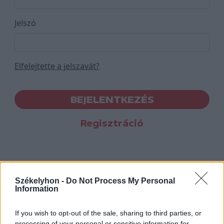
Jelszó
Elfelejtette a jelszavát?
BEJELENTKEZÉS
Regisztráció
Székelyhon -
Do Not Process My Personal
Information
If you wish to opt-out of the sale, sharing to third parties, or
processing of your personal or sensitive information for