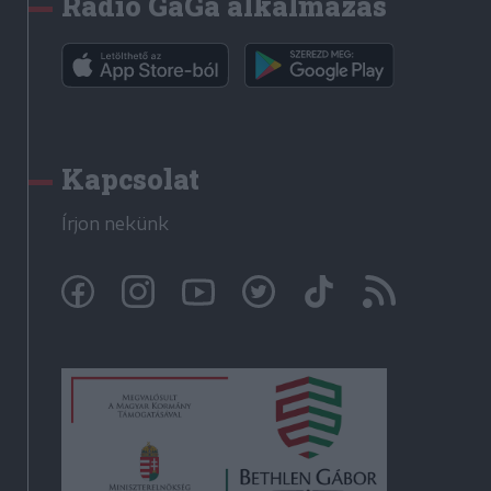
Rádió GaGa alkalmazás
Kapcsolat
Írjon nekünk