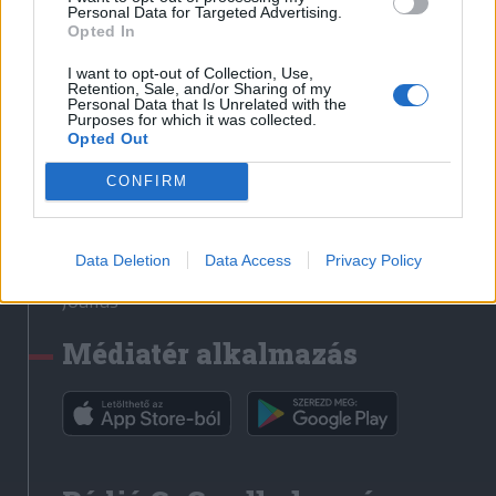
Médiatér
Personal Data for Targeted Advertising.
Opted In
Székely Sport
I want to opt-out of Collection, Use,
Liget
Retention, Sale, and/or Sharing of my
Personal Data that Is Unrelated with the
Krónika
Purposes for which it was collected.
Opted Out
Bihari Napló
Erdélyi Napló
CONFIRM
Főtér
Nőileg
Data Deletion
Data Access
Privacy Policy
Rádió GaGa
Jóállás
Médiatér alkalmazás