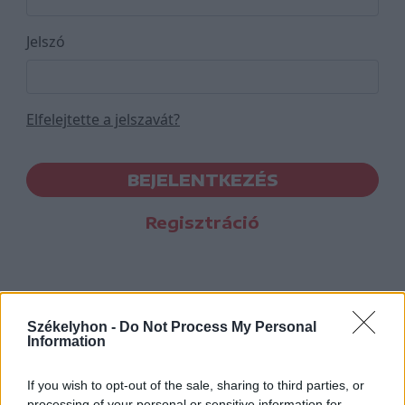
Jelszó
Elfelejtette a jelszavát?
BEJELENTKEZÉS
Regisztráció
Székelyhon -
Do Not Process My Personal
Information
If you wish to opt-out of the sale, sharing to third parties, or
processing of your personal or sensitive information for