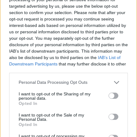
targeted advertising by us, please use the below opt-out
section to confirm your selection. Please note that after your
Hasznos
opt-out request is processed you may continue seeing
interest-based ads based on personal information utilized by
Impresszum
us or personal information disclosed to third parties prior to
your opt-out. You may separately opt-out of the further
Szerzői jogok
disclosure of your personal information by third parties on the
Adatvédelmi tájékoztató
IAB’s list of downstream participants. This information may
Cookie-kezelési tájékoztató
also be disclosed by us to third parties on the
IAB’s List of
Downstream Participants
that may further disclose it to other
Hozzászólási szabályzat
third parties.
Nyomtatott lapjaink archívuma
Székely Hírmondó archívuma
Personal Data Processing Opt Outs
Médiaajánlat
I want to opt-out of the Sharing of my
personal data.
Opted In
Látogatottsági adatok
I want to opt-out of the Sale of my
Personal Data.
Sütibeállítások
Opted In
I want to opt-out of processing my