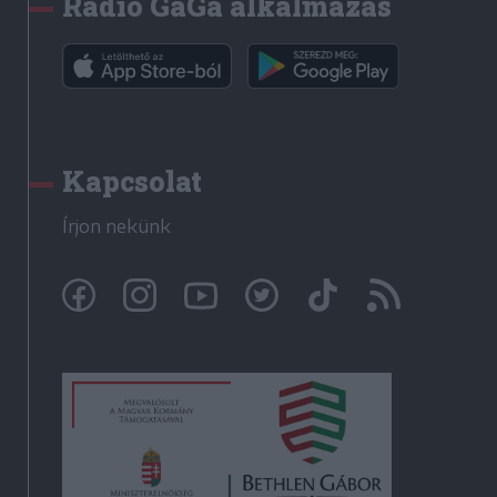
Rádió GaGa alkalmazás
Kapcsolat
Írjon nekünk