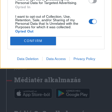
Médiatér
Personal Data for Targeted Advertising.
Opted In
Székely Sport
I want to opt-out of Collection, Use,
Liget
Retention, Sale, and/or Sharing of my
Personal Data that Is Unrelated with the
Krónika
Purposes for which it was collected.
Opted Out
Bihari Napló
Erdélyi Napló
CONFIRM
Főtér
Nőileg
Data Deletion
Data Access
Privacy Policy
Rádió GaGa
Jóállás
Médiatér alkalmazás