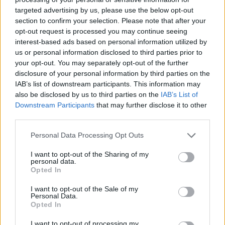
targeted advertising by us, please use the below opt-out
section to confirm your selection. Please note that after your
Hasznos
opt-out request is processed you may continue seeing
interest-based ads based on personal information utilized by
Impresszum
us or personal information disclosed to third parties prior to
your opt-out. You may separately opt-out of the further
Szerzői jogok
disclosure of your personal information by third parties on the
Adatvédelmi tájékoztató
IAB’s list of downstream participants. This information may
Cookie-kezelési tájékoztató
also be disclosed by us to third parties on the
IAB’s List of
Downstream Participants
that may further disclose it to other
Hozzászólási szabályzat
third parties.
Nyomtatott lapjaink archívuma
Székely Hírmondó archívuma
Personal Data Processing Opt Outs
Médiaajánlat
I want to opt-out of the Sharing of my
personal data.
Opted In
Látogatottsági adatok
I want to opt-out of the Sale of my
Personal Data.
Sütibeállítások
Opted In
I want to opt-out of processing my