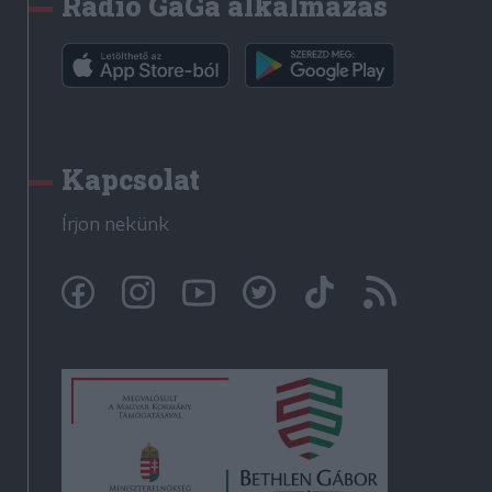
Rádió GaGa alkalmazás
Kapcsolat
Írjon nekünk