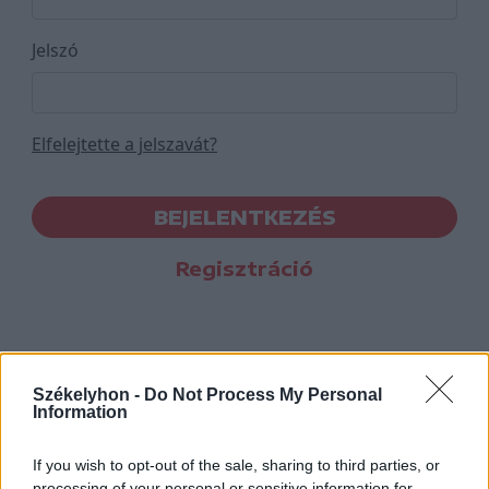
Jelszó
Elfelejtette a jelszavát?
BEJELENTKEZÉS
Regisztráció
Székelyhon -
Do Not Process My Personal
Information
If you wish to opt-out of the sale, sharing to third parties, or
processing of your personal or sensitive information for