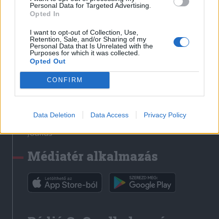
Médiatér
Personal Data for Targeted Advertising.
Opted In
Székely Sport
I want to opt-out of Collection, Use,
Liget
Retention, Sale, and/or Sharing of my
Personal Data that Is Unrelated with the
Krónika
Purposes for which it was collected.
Opted Out
Bihari Napló
Erdélyi Napló
CONFIRM
Főtér
Nőileg
Data Deletion
Data Access
Privacy Policy
Rádió GaGa
Jóállás
Médiatér alkalmazás