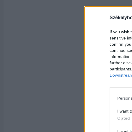
Székelyh
If you wish 
sensitive in
confirm you
continue se
information 
further disc
participants
Downstream 
Persona
I want t
Opted 
I want t