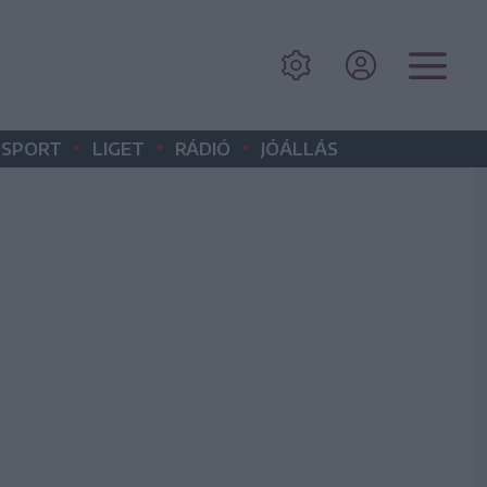
•
•
•
SPORT
LIGET
RÁDIÓ
JÓÁLLÁS