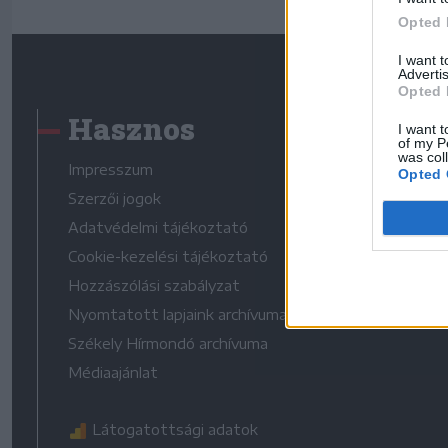
Opted 
I want 
Advertis
Opted 
Hasznos
I want t
of my P
was col
Impresszum
Opted 
Szerzői jogok
Adatvédelmi tájékoztató
Cookie-kezelési tájékoztató
Hozzászólási szabályzat
Nyomtatott lapjaink archívuma
Székely Hírmondó archívuma
Médiaajánlat
Látogatottsági adatok