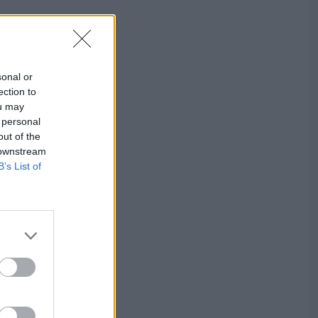
sonal or
ection to
ou may
 personal
out of the
 downstream
B’s List of