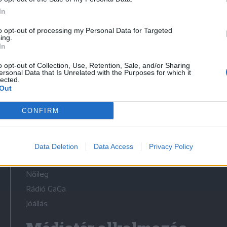
In
to opt-out of processing my Personal Data for Targeted
ing.
In
Médiatér
o opt-out of Collection, Use, Retention, Sale, and/or Sharing
ersonal Data that Is Unrelated with the Purposes for which it
lected.
Székely Sport
Out
Liget
CONFIRM
Krónika
Bihari Napló
Erdélyi Napló
Data Deletion
Data Access
Privacy Policy
Főtér
Nőileg
Rádió GaGa
Jóállás