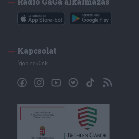
Rádió GaGa alkalmazás
Kapcsolat
Írjon nekünk