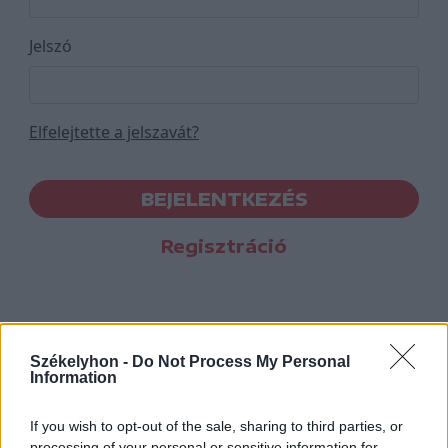
Jelszó
Elfelejtette a jelszavát?
BEJELENTKEZÉS
Regisztráció
Székelyhon -
Do Not Process My Personal
Information
If you wish to opt-out of the sale, sharing to third parties, or
processing of your personal or sensitive information for