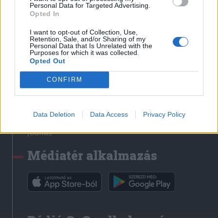
Médiatér
Personal Data for Targeted Advertising.
Opted In
Székely Sport
I want to opt-out of Collection, Use,
Liget
Retention, Sale, and/or Sharing of my
Personal Data that Is Unrelated with the
Krónika
Purposes for which it was collected.
Opted Out
Bihari Napló
Erdélyi Napló
CONFIRM
Főtér
Nőileg
Data Deletion
Data Access
Privacy Policy
Rádió GaGa
Jóállás
Médiatér alkalmazás