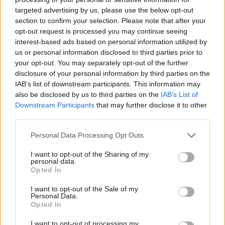
targeted advertising by us, please use the below opt-out
section to confirm your selection. Please note that after your
Hasznos
opt-out request is processed you may continue seeing
interest-based ads based on personal information utilized by
Impresszum
us or personal information disclosed to third parties prior to
your opt-out. You may separately opt-out of the further
Szerzői jogok
disclosure of your personal information by third parties on the
Adatvédelmi tájékoztató
IAB’s list of downstream participants. This information may
Cookie-kezelési tájékoztató
also be disclosed by us to third parties on the
IAB’s List of
Downstream Participants
that may further disclose it to other
Hozzászólási szabályzat
third parties.
Nyomtatott lapjaink archívuma
Székely Hírmondó archívuma
Personal Data Processing Opt Outs
Médiaajánlat
I want to opt-out of the Sharing of my
personal data.
Opted In
Látogatottsági adatok
I want to opt-out of the Sale of my
Personal Data.
Sütibeállítások
Opted In
I want to opt-out of processing my