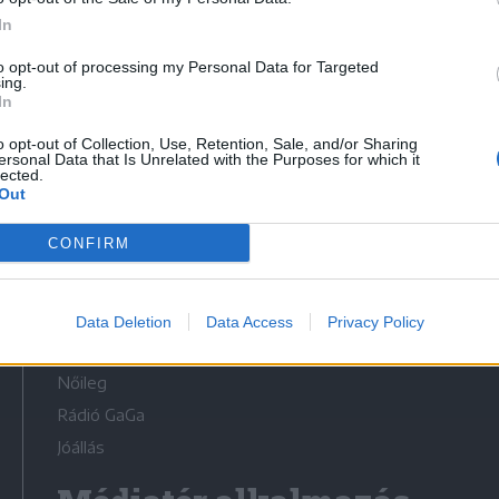
In
to opt-out of processing my Personal Data for Targeted
ing.
In
Médiatér
o opt-out of Collection, Use, Retention, Sale, and/or Sharing
ersonal Data that Is Unrelated with the Purposes for which it
lected.
Székely Sport
Out
Liget
CONFIRM
Krónika
Bihari Napló
Erdélyi Napló
Data Deletion
Data Access
Privacy Policy
Főtér
Nőileg
Rádió GaGa
Jóállás