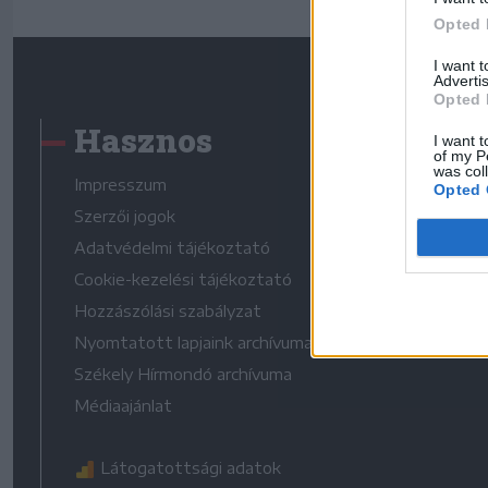
Opted 
I want 
Advertis
Opted 
Hasznos
I want t
of my P
was col
Impresszum
Opted 
Szerzői jogok
Adatvédelmi tájékoztató
Cookie-kezelési tájékoztató
Hozzászólási szabályzat
Nyomtatott lapjaink archívuma
Székely Hírmondó archívuma
Médiaajánlat
Látogatottsági adatok