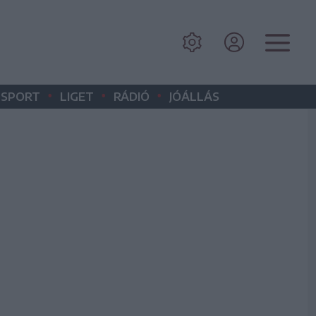
•
•
•
SPORT
LIGET
RÁDIÓ
JÓÁLLÁS