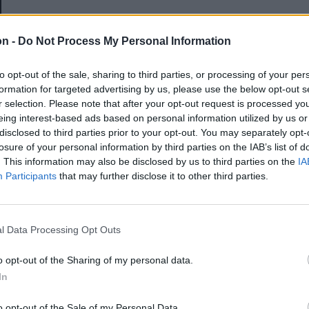
E-mail-cím
on -
Do Not Process My Personal Information
to opt-out of the sale, sharing to third parties, or processing of your per
Jelszó
formation for targeted advertising by us, please use the below opt-out s
r selection. Please note that after your opt-out request is processed y
eing interest-based ads based on personal information utilized by us or
disclosed to third parties prior to your opt-out. You may separately opt-
Elfelejtette a jelszavát?
losure of your personal information by third parties on the IAB’s list of
. This information may also be disclosed by us to third parties on the
IA
Participants
that may further disclose it to other third parties.
BEJELENTKEZÉS
Regisztráció
l Data Processing Opt Outs
o opt-out of the Sharing of my personal data.
In
o opt-out of the Sale of my Personal Data.