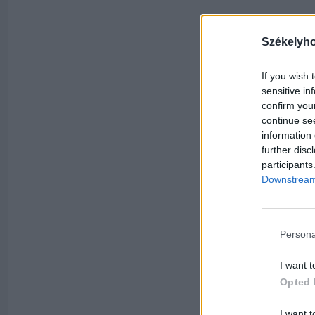
Székelyh
If you wish 
sensitive in
confirm you
continue se
information 
further disc
participants
Downstream 
Persona
I want t
Opted 
I want t