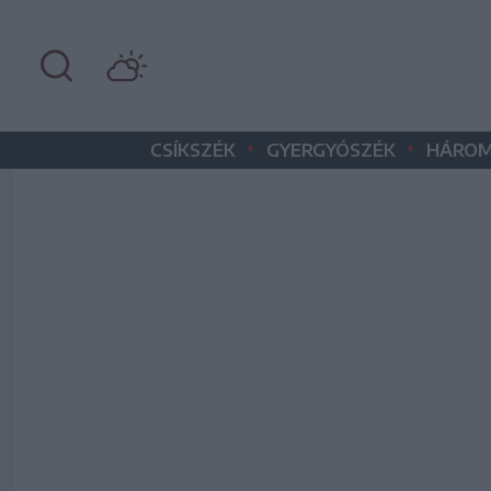
•
•
CSÍKSZÉK
GYERGYÓSZÉK
HÁROM