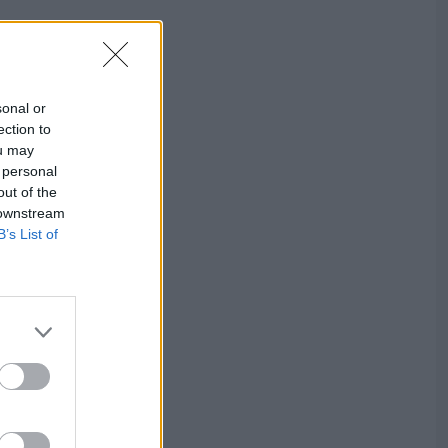
sonal or
ection to
ou may
 personal
out of the
 downstream
B’s List of