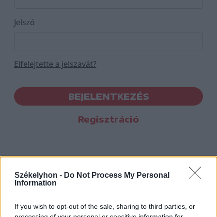
Jelszó
Elfelejtette a jelszavát?
BEJELENTKEZÉS
Regisztráció
Székelyhon -
Do Not Process My Personal
Information
If you wish to opt-out of the sale, sharing to third parties, or
processing of your personal or sensitive information for