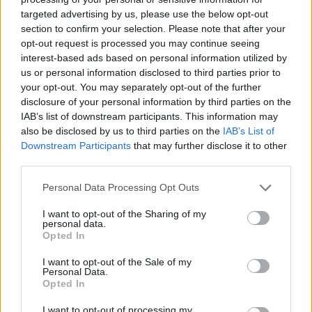
targeted advertising by us, please use the below opt-out
section to confirm your selection. Please note that after your
Hasznos
opt-out request is processed you may continue seeing
interest-based ads based on personal information utilized by
Impresszum
us or personal information disclosed to third parties prior to
your opt-out. You may separately opt-out of the further
Szerzői jogok
disclosure of your personal information by third parties on the
Adatvédelmi tájékoztató
IAB’s list of downstream participants. This information may
Cookie-kezelési tájékoztató
also be disclosed by us to third parties on the
IAB’s List of
Downstream Participants
that may further disclose it to other
Hozzászólási szabályzat
third parties.
Nyomtatott lapjaink archívuma
Székely Hírmondó archívuma
Personal Data Processing Opt Outs
Médiaajánlat
I want to opt-out of the Sharing of my
personal data.
Opted In
Látogatottsági adatok
I want to opt-out of the Sale of my
Personal Data.
Sütibeállítások
Opted In
I want to opt-out of processing my