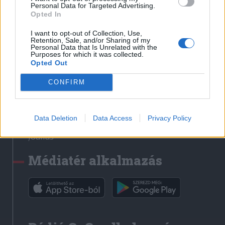
Médiatér
Personal Data for Targeted Advertising.
Opted In
Székely Sport
I want to opt-out of Collection, Use,
Liget
Retention, Sale, and/or Sharing of my
Personal Data that Is Unrelated with the
Krónika
Purposes for which it was collected.
Opted Out
Bihari Napló
Erdélyi Napló
CONFIRM
Főtér
Nőileg
Data Deletion
Data Access
Privacy Policy
Rádió GaGa
Jóállás
Médiatér alkalmazás