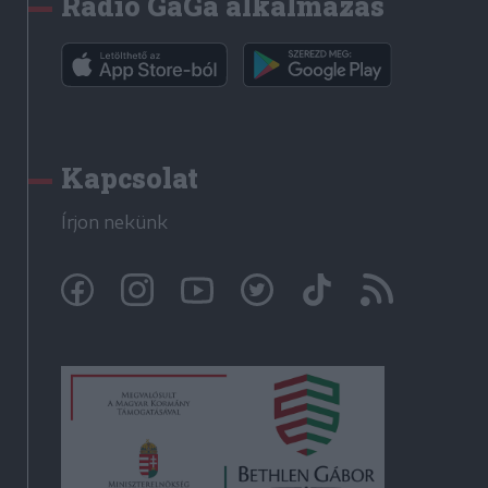
Rádió GaGa alkalmazás
Kapcsolat
Írjon nekünk