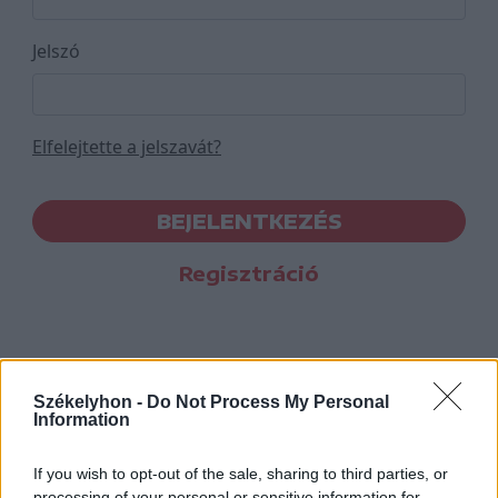
Jelszó
Elfelejtette a jelszavát?
BEJELENTKEZÉS
Regisztráció
Székelyhon -
Do Not Process My Personal
Information
If you wish to opt-out of the sale, sharing to third parties, or
processing of your personal or sensitive information for