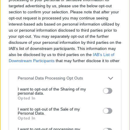
targeted advertising by us, please use the below opt-out
section to confirm your selection. Please note that after your
Hasznos
opt-out request is processed you may continue seeing
interest-based ads based on personal information utilized by
Impresszum
us or personal information disclosed to third parties prior to
your opt-out. You may separately opt-out of the further
Szerzői jogok
disclosure of your personal information by third parties on the
Adatvédelmi tájékoztató
IAB’s list of downstream participants. This information may
Cookie-kezelési tájékoztató
also be disclosed by us to third parties on the
IAB’s List of
Downstream Participants
that may further disclose it to other
Hozzászólási szabályzat
third parties.
Nyomtatott lapjaink archívuma
Székely Hírmondó archívuma
Personal Data Processing Opt Outs
Médiaajánlat
I want to opt-out of the Sharing of my
personal data.
Opted In
Látogatottsági adatok
I want to opt-out of the Sale of my
Personal Data.
Sütibeállítások
Opted In
I want to opt-out of processing my