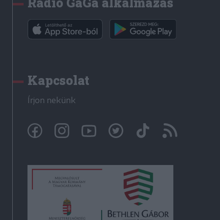
Rádió GaGa alkalmazás
Kapcsolat
Írjon nekünk