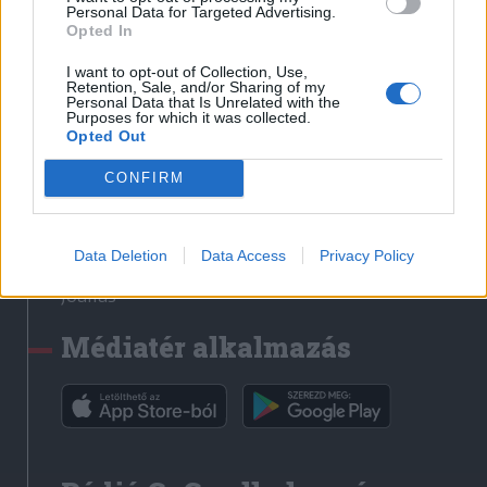
Médiatér
Personal Data for Targeted Advertising.
Opted In
Székely Sport
I want to opt-out of Collection, Use,
Liget
Retention, Sale, and/or Sharing of my
Personal Data that Is Unrelated with the
Krónika
Purposes for which it was collected.
Opted Out
Bihari Napló
Erdélyi Napló
CONFIRM
Főtér
Nőileg
Data Deletion
Data Access
Privacy Policy
Rádió GaGa
Jóállás
Médiatér alkalmazás