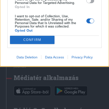
Médiatér
Personal Data for Targeted Advertising.
Opted In
Székely Sport
I want to opt-out of Collection, Use,
Liget
Retention, Sale, and/or Sharing of my
Personal Data that Is Unrelated with the
Krónika
Purposes for which it was collected.
Opted Out
Bihari Napló
Erdélyi Napló
CONFIRM
Főtér
Nőileg
Data Deletion
Data Access
Privacy Policy
Rádió GaGa
Jóállás
Médiatér alkalmazás