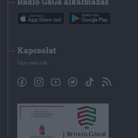
Rádió GaGa alkalmazás
Kapcsolat
Írjon nekünk