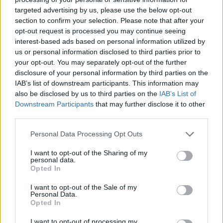
targeted advertising by us, please use the below opt-out
section to confirm your selection. Please note that after your
Hasznos
opt-out request is processed you may continue seeing
interest-based ads based on personal information utilized by
Impresszum
us or personal information disclosed to third parties prior to
your opt-out. You may separately opt-out of the further
Szerzői jogok
disclosure of your personal information by third parties on the
Adatvédelmi tájékoztató
IAB’s list of downstream participants. This information may
Cookie-kezelési tájékoztató
also be disclosed by us to third parties on the
IAB’s List of
Downstream Participants
that may further disclose it to other
Hozzászólási szabályzat
third parties.
Nyomtatott lapjaink archívuma
Székely Hírmondó archívuma
Personal Data Processing Opt Outs
Médiaajánlat
I want to opt-out of the Sharing of my
personal data.
Opted In
Látogatottsági adatok
I want to opt-out of the Sale of my
Personal Data.
Sütibeállítások
Opted In
I want to opt-out of processing my