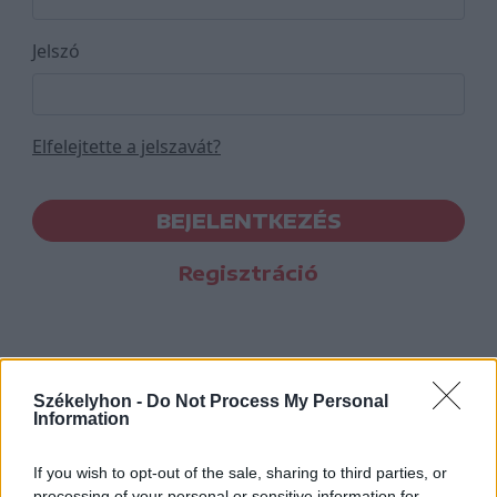
Jelszó
Elfelejtette a jelszavát?
BEJELENTKEZÉS
Regisztráció
Székelyhon -
Do Not Process My Personal
Information
If you wish to opt-out of the sale, sharing to third parties, or
processing of your personal or sensitive information for