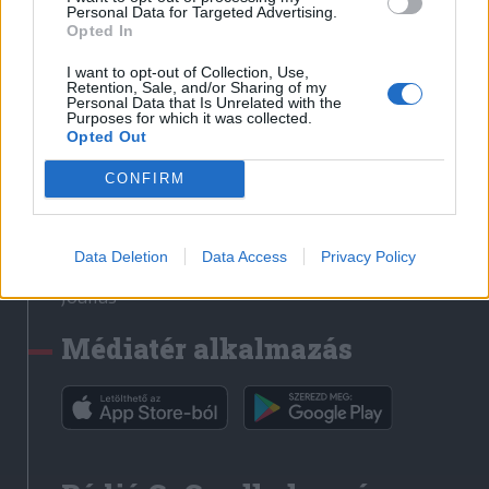
Médiatér
Personal Data for Targeted Advertising.
Opted In
Székely Sport
I want to opt-out of Collection, Use,
Liget
Retention, Sale, and/or Sharing of my
Personal Data that Is Unrelated with the
Krónika
Purposes for which it was collected.
Opted Out
Bihari Napló
Erdélyi Napló
CONFIRM
Főtér
Nőileg
Data Deletion
Data Access
Privacy Policy
Rádió GaGa
Jóállás
Médiatér alkalmazás