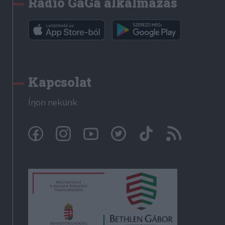
Rádió GaGa alkalmazás
Kapcsolat
Írjon nekünk