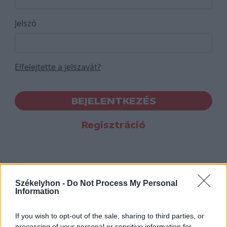
Jelszó
Elfelejtette a jelszavát?
BEJELENTKEZÉS
Regisztráció
Székelyhon -
Do Not Process My Personal
Information
If you wish to opt-out of the sale, sharing to third parties, or
processing of your personal or sensitive information for