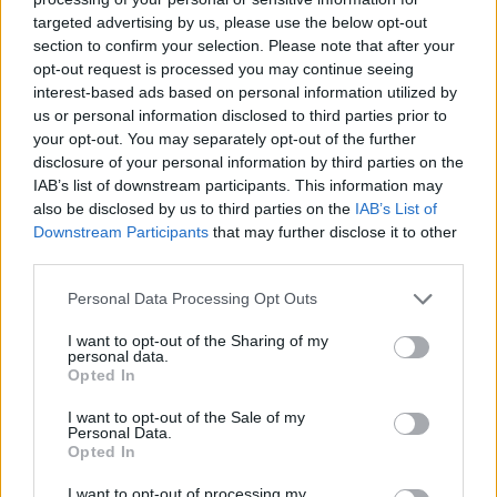
targeted advertising by us, please use the below opt-out
section to confirm your selection. Please note that after your
Hasznos
opt-out request is processed you may continue seeing
interest-based ads based on personal information utilized by
Impresszum
us or personal information disclosed to third parties prior to
your opt-out. You may separately opt-out of the further
Szerzői jogok
disclosure of your personal information by third parties on the
Adatvédelmi tájékoztató
IAB’s list of downstream participants. This information may
Cookie-kezelési tájékoztató
also be disclosed by us to third parties on the
IAB’s List of
Downstream Participants
that may further disclose it to other
Hozzászólási szabályzat
third parties.
Nyomtatott lapjaink archívuma
Székely Hírmondó archívuma
Personal Data Processing Opt Outs
Médiaajánlat
I want to opt-out of the Sharing of my
personal data.
Opted In
Látogatottsági adatok
I want to opt-out of the Sale of my
Personal Data.
Sütibeállítások
Opted In
I want to opt-out of processing my